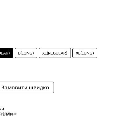
ULAR)
L(LONG)
XL(REGULAR)
XL(LONG)
Замовити швидко
МИ
44.00 грн