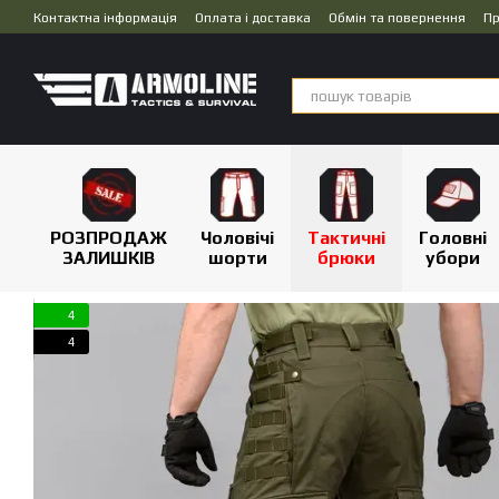
Перейти до основного контенту
Контактна інформація
Оплата і доставка
Обмін та повернення
Пр
Дропшипінг
РОЗПРОДАЖ
Чоловічі
Тактичні
Головні
ЗАЛИШКІВ
шорти
брюки
убори
4
4