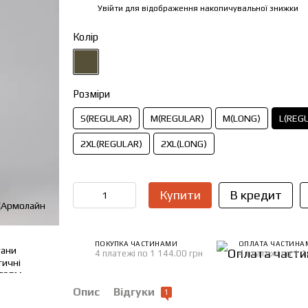
Увійти
для відображення накопичувальної знижки
%
Колір
Розміри
S(REGULAR)
M(REGULAR)
M(LONG)
L(REG
2XL(REGULAR)
2XL(LONG)
Купити
В кредит
ПОКУПКА ЧАСТИНАМИ
ОПЛАТА ЧАСТИНА
4 платежі по 1 144.00 грн
4 платежі по 1 1
Опис
Відгуки
1