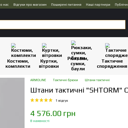
о нас
Відгуки про магазин
Поширені питання
Наші партнери
Публічн
Рюкзаки,
Костюми,
Куртки,
Тактичне
сумки,
комплекти
вітровки
спорядження
баули
ARMOLINE
Тактичні брюки
Штани тактичні
Штани тактичні "SHTORM" O
1 відгук
4 576.00 грн
В наявності