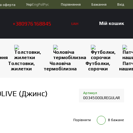
Порівняння
Укр
Eng
Pol
Рус
Бажання
Вхід
а оферта
+380976168845
Мій кошик
UAH
Толстовки,
Чоловіча
Футболки,
Патч
жилетки
термобілизна
сорочки
наши
LIVE (Джинс)
Артикул
00345000LREGULAR
Порівняти
В бажане