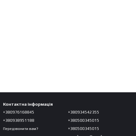
Контактна інформація
+380976168845
+380934542355
+380938951188
+380500345015
+380500345015
Передзвонити вам?