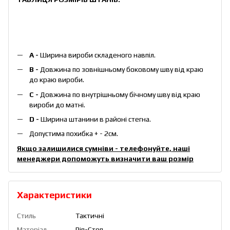
А -
Ширина вироби складеного навпіл.
B -
Довжина по зовнішньому боковому шву від краю
до краю вироби.
С -
Довжина по внутрішньому бічному шву від краю
вироби до матні.
D -
Ширина штанини в районі стегна.
Допустима похибка + - 2см.
Якщо залишилися сумніви - телефонуйте, наші
менеджери допоможуть визначити ваш розмір
Характеристики
Стиль
Тактичні
Матеріал
Ріп-Стоп