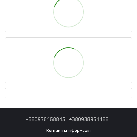
+380976168845
+380938951188
Контактна інформація