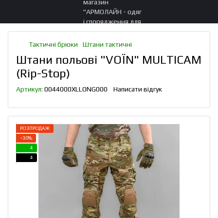
Тактичні брюки
Штани тактичні
Штани польові "VOЇN" MULTICAM
(Rip-Stop)
Артикул:
0044000XLLONG000
Написати відгук
РОЗПРОДАЖ
−30%
4
4