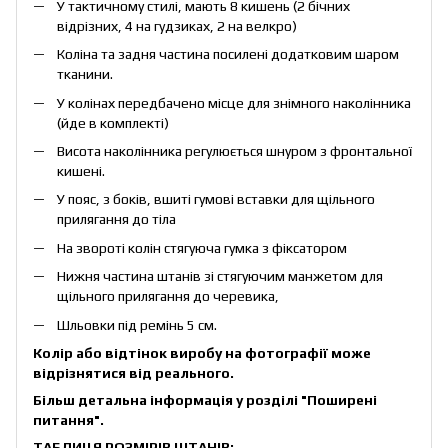
У тактичному стилі, мають 8 кишень (2 бічних
відрізних, 4 на гудзиках, 2 на велкро)
Коліна та задня частина посилені додатковим шаром
тканини.
У колінах передбачено місце для знімного наколінника
(йде в комплекті)
Висота наколінника регулюється шнуром з фронтальної
кишені.
У пояс, з боків, вшиті гумові вставки для щільного
прилягання до тіла
На звороті колін стягуюча гумка з фіксатором
Нижня частина штанів зі стягуючим манжетом для
щільного прилягання до черевика,
Шльовки під ремінь 5 см.
Колір або відтінок виробу на фотографії може
відрізнятися від реального.
Більш детальна інформація у розділі
"Поширені
питання"
.
ТАБЛИЦЯ РОЗМІРІВ ШТАНІВ: