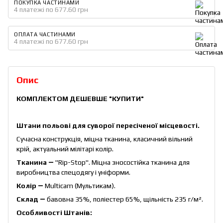
ПОКУПКА ЧАСТИНАМИ
4 платежі по 677.60 грн
ОПЛАТА ЧАСТИНАМИ
4 платежі по 677.60 грн
Опис
КОМПЛЕКТОМ ДЕШЕВШЕ
"КУПИТИ"
Штани польові для суворої пересіченої місцевості.
Сучасна конструкція, міцна тканина, класичний вільний
крій, актуальний мілітарі колір.
Тканина ―
"Rip-Stop". Міцна зносостійка тканина для
виробництва спецодягу і уніформи.
Колір ―
Multicam (Мультикам).
Склад ―
бавовна 35%, поліестер 65%, щільність 235 г/м².
Особливості Штанів: