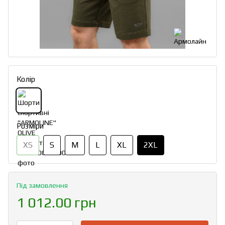
Колір
Розміри
XS
S
M
L
XL
2XL
Під замовлення
1 012.00 грн