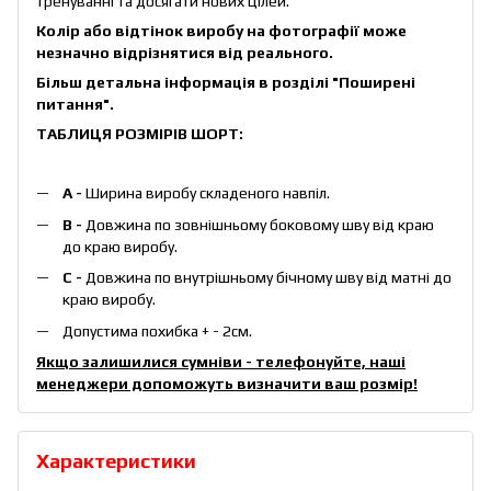
тренуванні та досягати нових цілей.
Колір або відтінок виробу на фотографії може
незначно відрізнятися від реального.
Більш детальна інформація в розділі
"Поширені
питання"
.
ТАБЛИЦЯ РОЗМІРІВ ШОРТ:
А -
Ширина виробу складеного навпіл.
B -
Довжина по зовнішньому боковому шву від краю
до краю виробу.
С -
Довжина по внутрішньому бічному шву від матні до
краю виробу.
Допустима похибка + - 2см.
Якщо залишилися сумніви - телефонуйте, наші
менеджери допоможуть визначити ваш розмір!
Характеристики