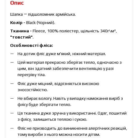
Опис
Шапка ― підшоломник армійська.
Колір
-
Black (Чорний).
Тканина -
Fleece, 100% поліестер, щільність 340г\м²,
"товстий"
.
Особлиовсті фліса:
На дотик фліс дуже м'який, ніжний матеріал.
Цей матеріал прекрасно зберігає тепло, одночасно з
цим, він здатний забезпечити вентиляцію у разі
перегріву тіла.
Фліс дуже міцний, відрізняється високою
зносостійкістю.
Не вбирає вологу. Навіть у випадку намокання виріб з
флісу буде зберігати тепло.
Ця тканина дуже зручна у використанні. Одяг, пошитий
з флісу, залишиться теплою і сухою.
Фліс не призводить до виникнення алергічних реакцій,
тому вироби з нього можна носити дітям.