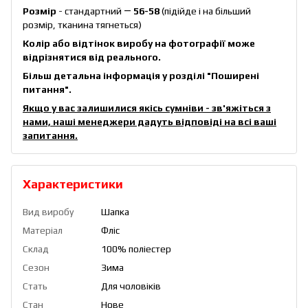
Розмір
- стандартний ―
56-58
(підійде і на більший
розмір, тканина тягнеться)
Колір або відтінок виробу на фотографії може
відрізнятися від реального.
Більш детальна інформація у розділі
"Поширені
питання"
.
Якщо у вас залишилися якісь сумніви - зв'яжіться з
нами, наші менеджери дадуть відповіді на всі ваші
запитання.
Характеристики
Вид виробу
Шапка
Матеріал
Фліс
Склад
100% поліестер
Сезон
Зима
Стать
Для чоловіків
Стан
Нове