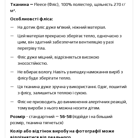
Тканина ―
Fleece (Фліс), 100% поліестер, щільність 270 г/
м².
Особлиовсті фліса:
На дотик фліс дуже м'який, ніжний матеріал.
Цей матеріал прекрасно зберігає тепло, одночасно з
цим, він здатний забезпечити вентиляцію у разі
перегріву тіла.
Фліс дуже міцний, відрізняється високою
зносостійкістю.
Не вбирає вологу. Навіть у випадку намокання виріб з
флісу буде зберігати тепло.
Ця тканина дуже зручна у використанні. Одяг, пошитий
з флісу, залишиться теплою і сухою.
Фліс не призводить до виникнення алергічних реакцій,
тому вироби з нього можна носити дітям.
Розмір
- стандартний ―
56-58
(підійде і на більший
розмір, тканина тягнеться)
Колір або відтінок виробу на фотографії може
відрізнятися від реального.