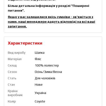
Більш детальна інформація у розділі
"Поширені
питання"
.
Якщо у вас залишилися якісь сумніви - зв'яжіться з
нами, наші менеджери дадуть відповіді на всі ваші
запитання.
Характеристики
Вид виробу
Шапка
Матеріал
Фліс
Склад
100% поліестер
Сезон
Осінь/Зима/Весна
Стать
Для чоловіків
Стан
Нове
Країна
Україна
виробник
Колір
Coyote