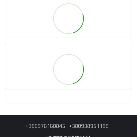
+380976168845
+380938951188
Контактна інформація