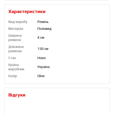
Характеристики
Вид виробу
Ремінь
Матеріал
Поліамід
Ширина
4 см
ременя
Довжина
130 см
ременю
Стан
Нове
Країна
Україна
виробник
Колір
Olive
Відгуки