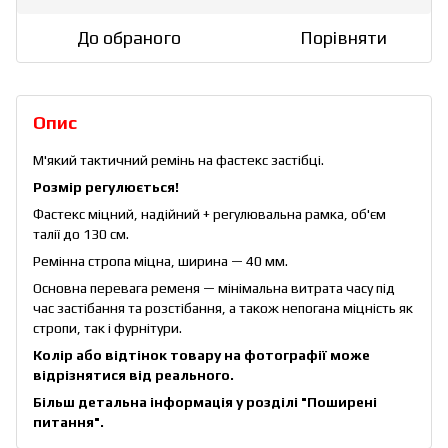
До обраного
Порівняти
Опис
М'який тактичний ремінь на фастекс застібці.
Розмір регулюється!
Фастекс міцний, надійний + регулювальна рамка, об'єм
талії до 130 см.
Ремінна стропа міцна, ширина — 40 мм.
Основна перевага ременя — мінімальна витрата часу під
час застібання та розстібання, а також непогана міцність як
стропи, так і фурнітури.
Колір або відтінок товару на фотографії може
відрізнятися від реального.
Більш детальна інформація у розділі
"Поширені
питання"
.