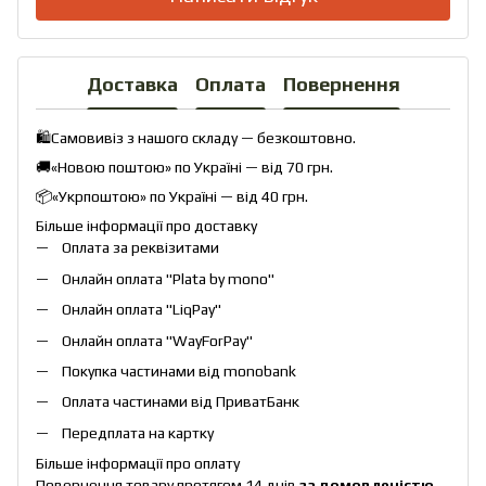
Доставка
Оплата
Повернення
🛍️Самовивіз з нашого складу — безкоштовно.
🚚«Новою поштою» по Україні — від 70 грн.
📦«Укрпоштою» по Україні — від 40 грн.
Більше інформації про доставку
Оплата за реквізитами
Онлайн оплата "
Plata by mono
"
Онлайн оплата "
LiqPay
"
Онлайн оплата "
WayForPay
"
Покупка частинами від monobank
Оплата частинами від ПриватБанк
Передплата на картку
Більше інформації про оплату
Повернення товару протягом 14 днів
за домовленістю