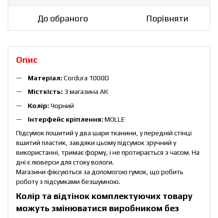
До обраного
Порівняти
Опис
Матеріал:
Cordura 1000D
Місткість:
3 магазина АК
Колір:
Чорний
Інтерфейс кріплення:
MOLLE
Підсумок пошитий у два шари тканини, у передній стінці
вшитий пластик, завдяки цьому підсумок зручний у
використанні, тримає форму, і не протирається з часом. На
дні є люверси для стоку вологи.
Магазини фіксуються за допомогою гумок, що робить
роботу з підсумками безшумною.
Колір та відтінок комплектуючих товару
можуть змінюватися виробником без