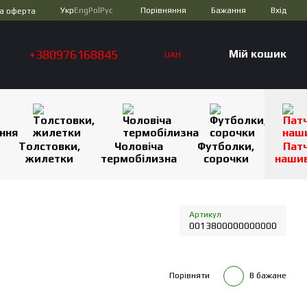
Порівняння
Укр
Eng
Pol
Рус
Бажання
Вхід
а оферта
+380976168845
Мій кошик
UAH
Толстовки,
Чоловіча
Футболки,
Патч
жилетки
термобілизна
сорочки
наши
Артикул
0013800000000000
Порівняти
В бажане