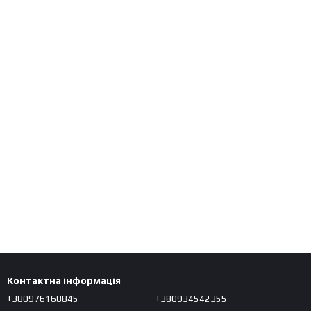
Контактна інформація
+380976168845
+380934542355