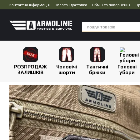
Перейти до основного контенту
Контактна інформація
Оплата і доставка
Обмін та повернення
Пр
Дропшипінг
РОЗПРОДАЖ
Чоловічі
Тактичні
Головні
ЗАЛИШКІВ
шорти
брюки
убори