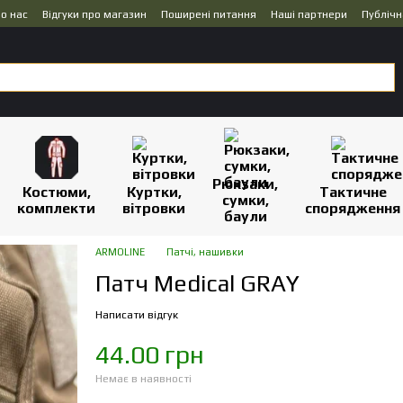
о нас
Відгуки про магазин
Поширені питання
Наші партнери
Публічн
Рюкзаки,
Костюми,
Куртки,
Тактичне
сумки,
комплекти
вітровки
спорядження
баули
ARMOLINE
Патчі, нашивки
Патч Medical GRAY
Написати відгук
44.00 грн
Немає в наявності