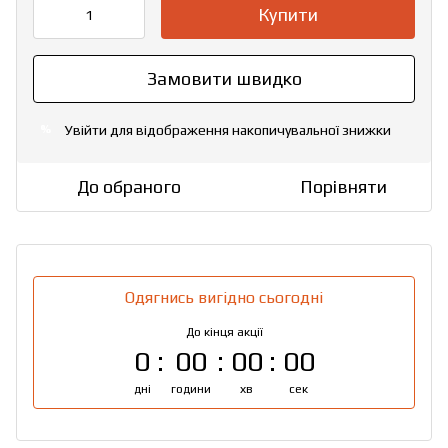
Купити
Замовити швидко
Увійти
для відображення накопичувальної знижки
%
До обраного
Порівняти
Одягнись вигідно сьогодні
До кінця акції
0
00
00
00
дні
години
хв
сек