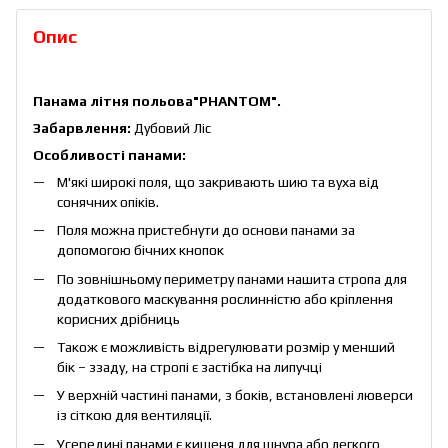
Опис
Панама літня польова"PHANTOM".
Забарвлення:
Дубовий Ліс
Особливості панами:
М'які широкі поля, що закривають шию та вуха від
сонячних опіків.
Поля можна пристебнути до основи панами за
допомогою бічних кнопок
По зовнішньому периметру панами нашита стропа для
додаткового маскування рослинністю або кріплення
корисних дрібниць
Також є можливість відрегулювати розмір у менший
бік – ззаду, на стропі є застібка на липучці
У верхній частині панами, з боків, встановлені люверси
із сіткою для вентиляції.
Усередині панами є кишеня для шнура або легкого