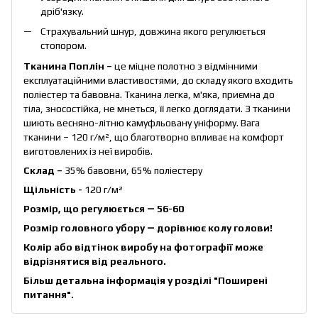
дріб'язку.
Страхувальний шнур, довжина якого регулюється
стопором.
Тканина Поплін –
це міцне полотно з відмінними
експлуатаційними властивостями, до складу якого входить
поліестер та бавовна. Тканина легка, м'яка, приємна до
тіла, зносостійка, не мнеться, її легко доглядати. З тканини
шиють весняно-літню камуфльовану уніформу. Вага
тканини – 120 г/м², що благотворно впливає на комфорт
виготовлених із неї виробів.
Склад –
35% бавовни, 65% поліестеру
Щільність -
120 г/м²
Розмір, що регулюється ― 56-60
Розмір головного убору ― дорівнює колу голови!
Колір або відтінок виробу на фотографії може
відрізнятися від реального.
Більш детальна інформація у розділі
"Поширені
питання"
.