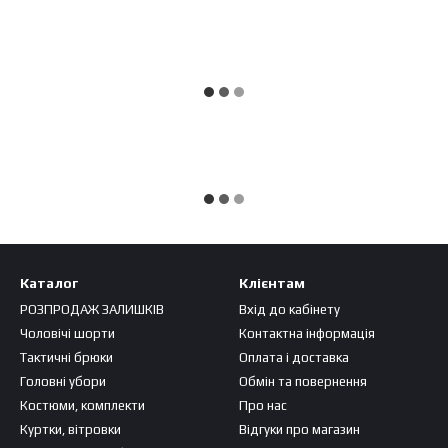
Каталог
Клієнтам
РОЗПРОДАЖ ЗАЛИШКІВ
Вхід до кабінету
Чоловічі шорти
Контактна інформація
Тактичні брюки
Оплата і доставка
Головні убори
Обмін та повернення
Костюми, комплекти
Про нас
Куртки, вітровки
Відгуки про магазин