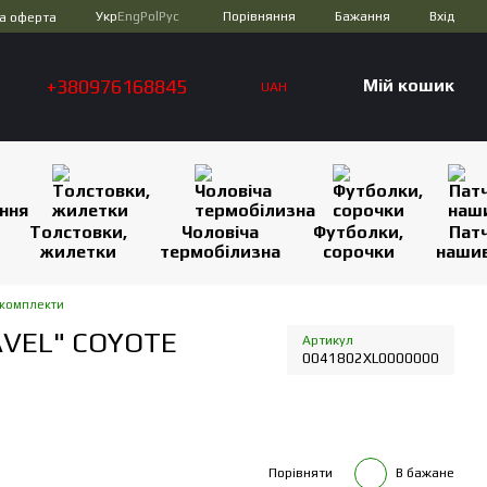
Порівняння
Укр
Eng
Pol
Рус
Бажання
Вхід
а оферта
+380976168845
Мій кошик
UAH
Толстовки,
Чоловіча
Футболки,
Патч
жилетки
термобілизна
сорочки
наши
 комплекти
AVEL" COYOTE
Артикул
0041802XL0000000
Порівняти
В бажане