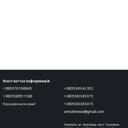
Контактна інформація
+380976168845
+380934542355
+380938951188
+380500345015
+380500345015
Передзвонити вам?
armolinewar@gmail.com
Україна, м. Чернівці, вул. Головна