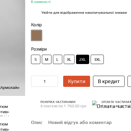
В наявності
Увійти
для відображення накопичувальної знижки
%
Колір
Розміри
S
M
L
XL
2XL
3XL
Купити
В кредит
ПОКУПКА ЧАСТИНАМИ
ОПЛАТА ЧАСТИНА
4 платежі по 1 760.00 грн
4 платежі по 1 7
Опис
Новий відгук або коментар