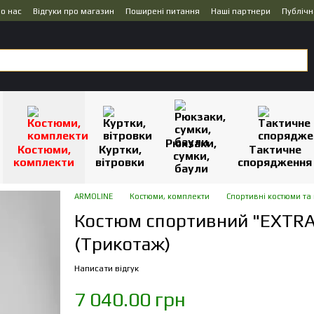
о нас
Відгуки про магазин
Поширені питання
Наші партнери
Публічн
Рюкзаки,
Костюми,
Куртки,
Тактичне
сумки,
комплекти
вітровки
спорядження
баули
ARMOLINE
Костюми, комплекти
Спортивні костюми та
Костюм спортивний "EXTR
(Трикотаж)
Написати відгук
7 040.00 грн