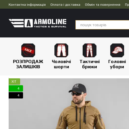
Перейти до основного контенту
Контактна інформація
Оплата і доставка
Обмін та повернення
Пр
Дропшипінг
РОЗПРОДАЖ
Чоловічі
Тактичні
Головні
ЗАЛИШКІВ
шорти
брюки
убори
ХІТ
4
4