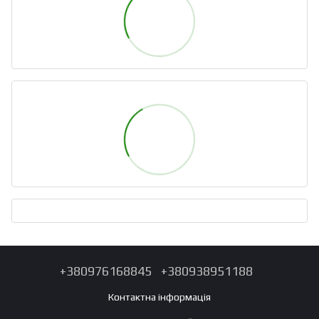
+380976168845
+380938951188
Контактна інформація