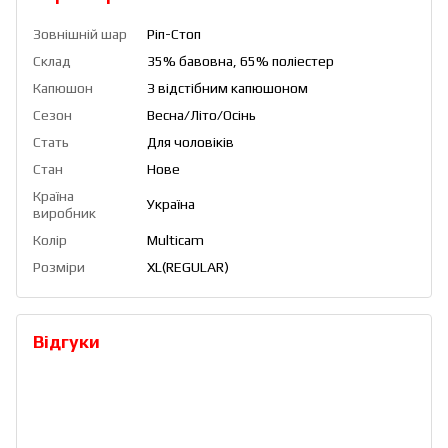
Зовнішній шар
Ріп-Стоп
Склад
35% бавовна, 65% поліестер
Капюшон
З відстібним капюшоном
Сезон
Весна/Літо/Осінь
Стать
Для чоловіків
Стан
Нове
Країна
Україна
виробник
Колір
Multicam
Розміри
XL(REGULAR)
Відгуки