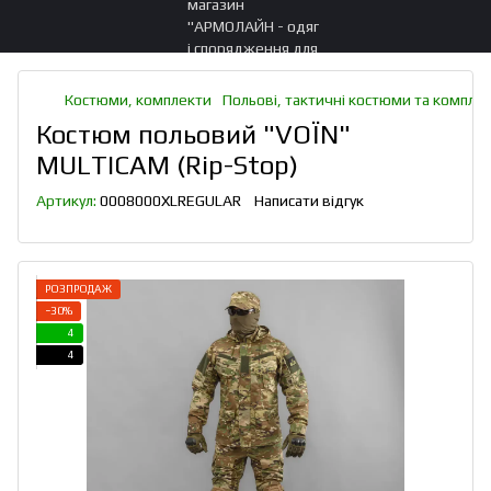
Костюми, комплекти
Польові, тактичні костюми та компле
Костюм польовий "VOЇN"
MULTICAM (Rip-Stop)
Артикул:
0008000XLREGULAR
Написати відгук
РОЗПРОДАЖ
−30%
4
4