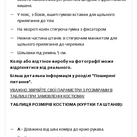
кишені.
У пояс, з боків, вшиті гумові вставки для щільного
прилягання до тіла
На звороті колін стягуюча гумка з фіксатором
Нижня частина штанів зі стягуючим манжетом для
щільного прилягання до черевика
Шльовки під ремінь 5 см.
Колір або відтінок виробу на фотографії може
відрізнятися від реального.
Більш детальна інформація у розділі
"Поширені
питання"
.
УВАЖНО ЗВІРЯЙТЕ СВОЇ ПАРАМЕТРИ З РОЗМІРАМИ В
ТАБЛИЦІ ПРИ ЗАМОВЛЕННІ КОСТЮМА!
ТАБЛИЦЯ РОЗМІРІВ КОСТЮМА (КУРТКИ ТА ШТАНІВ):
А -
Довжина від шва коміра до краю рукава.