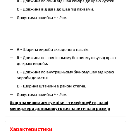
B -
Довжина по спині від шва коміра до краю куртки.
C -
Довжина від шва до шва під пахвами.
Допустима похибка + - 2см.
А -
Ширина вироби складеного навпіл.
B -
Довжина по зовнішньому боковому шву від краю
до краю вироби.
С -
Довжина по внутрішньому бічному шву від краю
вироби до матні.
D -
Ширина штанини в районі стегна.
Допустима похибка + - 2см.
Якщо залишилися сумніви - телефонуйте, наші
менеджери допоможуть визначити ваш розмір
Характеристики