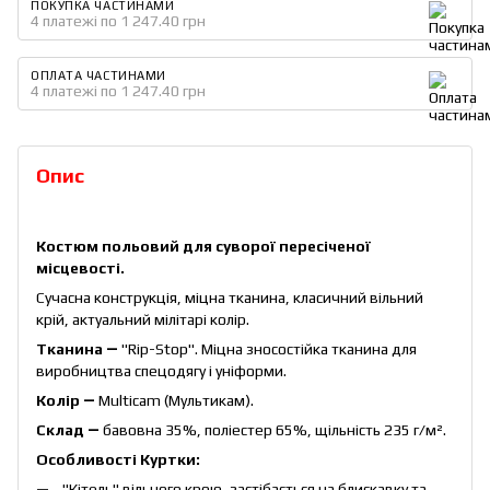
ПОКУПКА ЧАСТИНАМИ
4 платежі по 1 247.40 грн
ОПЛАТА ЧАСТИНАМИ
4 платежі по 1 247.40 грн
Опис
Костюм польовий для суворої пересіченої
місцевості.
Сучасна конструкція, міцна тканина, класичний вільний
крій, актуальний мілітарі колір.
Тканина ―
"Rip-Stop". Міцна зносостійка тканина для
виробництва спецодягу і уніформи.
Колір ―
Multicam (Мультикам).
Склад ―
бавовна 35%, поліестер 65%, щільність 235 г/м².
Особливості Куртки:
"Кітель" вільного крою, застібається на блискавку та