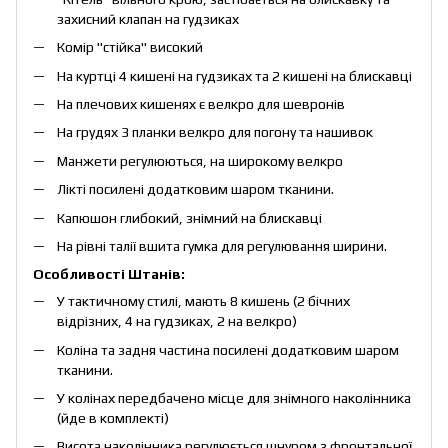
захисний клапан на гудзиках
Комір "стійка" високий
На куртці 4 кишені на гудзиках та 2 кишені на блискавці
На
плечових кишенях є
велкро для шевронів
На грудях 3 планки велкро для погону та нашивок
Манжети
регулюються
,
на широкому велкро
Лікті посилені додатковим шаром тканини.
Капюшон глибокий, знімний на блискавці
На рівні талії вшита гумка для регулювання ширини.
Особливості Штанів:
У тактичному стилі, мають 8 кишень (2 бічних
відрізних, 4 на гудзиках, 2 на велкро)
Коліна та задня частина посилені додатковим шаром
тканини.
У колінах передбачено місце для знімного наколінника
(йде в комплекті)
Висота наколінника регулюється шнуром з фронтальної