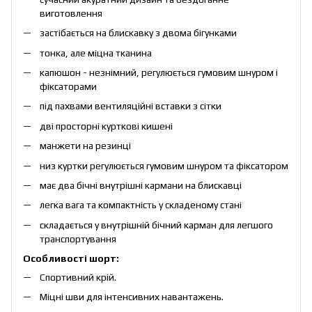
виготовлення
застібається на блискавку з двома бігунками
тонка, але міцна тканина
капюшон - незнімний, регулюється гумовим шнуром і
фіксаторами
під пахвами вентиляційні вставки з сітки
дві просторні курткові кишені
манжети на резинці
низ куртки регулюється гумовим шнуром та фіксатором
має два бічні внутрішні кармани на блискавці
легка вага та компактність у складеному стані
складається у внутрішній бічний карман для легшого
транспортування
Особливості шорт:
Спортивний крій.
Міцні шви для інтенсивних навантажень.