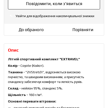
Повідомити, коли з'явиться
Увійти
для відображення накопичувальної знижки
%
До обраного
Порівняти
Опис
Літній спортивний комплект "EXTRAVEL"
Колір -
Coyote (Койот).
Тканина -
"2VStretch", відрізняється високою
гнучкістю, та швидким висиханням, а присутність
спандексу забезпечує комфорт та легкість рухів.
Склад -
нейлон 95%, спандекс 5%.
Щільність -
160 г/м².
Основні переваги вітровки:
сучасний акуратний дизайн та бездоганне