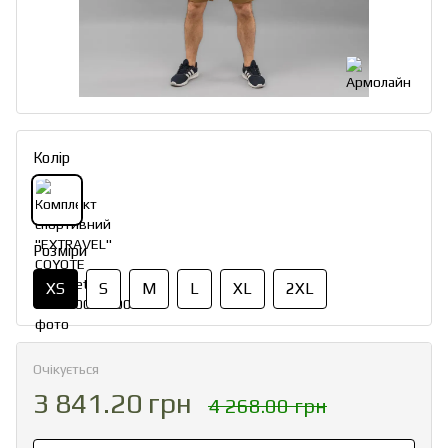
Колір
Розміри
XS
S
M
L
XL
2XL
Очікується
3 841.20 грн
4 268.00 грн