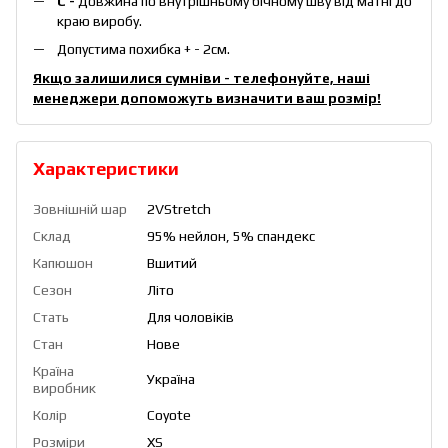
С -
Довжина по внутрішньому бічному шву від матні до
краю виробу.
Допустима похибка + - 2см.
Якщо залишилися сумніви - телефонуйте, наші
менеджери допоможуть визначити ваш розмір!
Характеристики
Зовнішній шар
2VStretch
Склад
95% нейлон, 5% спандекс
Капюшон
Вшитий
Сезон
Літо
Стать
Для чоловіків
Стан
Нове
Країна
Україна
виробник
Колір
Coyote
Розміри
XS