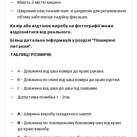
Мають 2 місткі кишені.
Широкий еластичний пояс зі шнурком для регулювання
об'єму забезпечує надійну фіксацію.
Колір або відтінок виробу на фотографії може
відрізнятися від реального.
Більш детальна інформація у розділі
"Поширені
питання"
.
ТАБЛИЦІ РОЗМІРІВ:
А - Довжина від шва коміра до краю рукава.
B - Довжина по спині від шва коміра до краю куртки.
C - Довжина від шва до шва під пахвами.
Допустима похибка + - 2см.
А -
Ширина виробу складеного навпіл.
B -
Довжина по зовнішньому боковому шву від краю
до краю виробу.