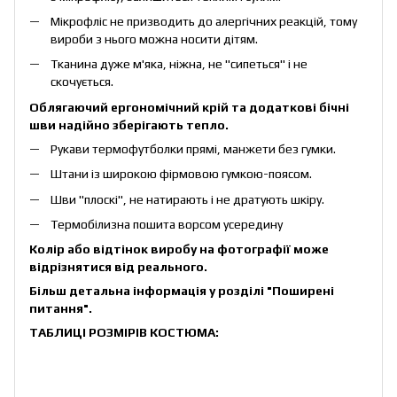
Мікрофліс не призводить до алергічних реакцій, тому
вироби з нього можна носити дітям.
Тканина дуже м'яка, ніжна, не "сипеться" і не
скочується.
Облягаючий ергономічний крій та додаткові бічні
шви надійно зберігають тепло.
Рукави термофутболки прямі, манжети без гумки.
Штани із широкою фірмовою гумкою-поясом.
Шви "плоскі", не натирають і не дратують шкіру.
Термобілизна пошита ворсом усередину
Колір або відтінок виробу на фотографії може
відрізнятися від реального.
Більш детальна інформація у розділі
"Поширені
питання"
.
ТАБЛИЦІ РОЗМІРІВ КОСТЮМА: