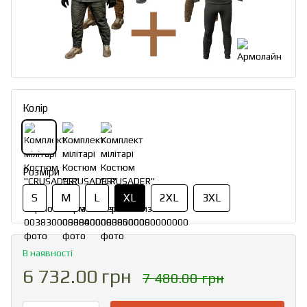
Колір
Розміри
S
M
L
XL
2XL
3XL
В наявності
6 732.00 грн
7 480.00 грн