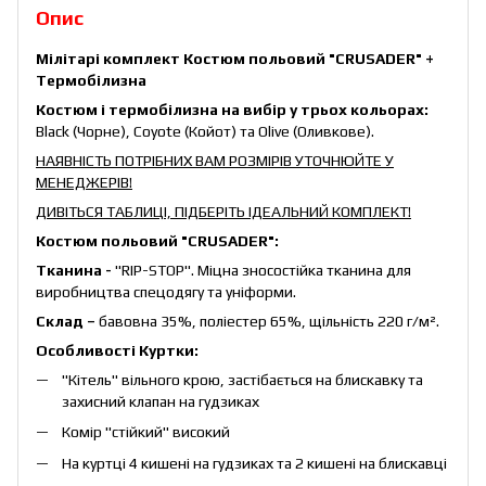
Опис
Мілітарі комплект Костюм польовий "CRUSADER" +
Термобілизна
Костюм і термобілизна на вибір у трьох кольорах:
Black (Чорне), Coyote (Койот) та Olive (Оливкове).
НАЯВНІСТЬ ПОТРІБНИХ ВАМ РОЗМІРІВ УТОЧНЮЙТЕ У
МЕНЕДЖЕРІВ!
ДИВІТЬСЯ ТАБЛИЦІ, ПІДБЕРІТЬ ІДЕАЛЬНИЙ КОМПЛЕКТ!
Костюм польовий "CRUSADER":
Тканина -
"RIP-STOP". Міцна зносостійка тканина для
виробництва спецодягу та уніформи.
Склад –
бавовна 35%, поліестер 65%, щільність 220 г/м².
Особливості Куртки:
"Кітель" вільного крою, застібається на блискавку та
захисний клапан на гудзиках
Комір "стійкий" високий
На куртці 4 кишені на гудзиках та 2 кишені на блискавці