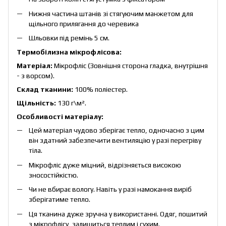
Нижня частина штанів зі стягуючим манжетом для
щільного прилягання до черевика
Шльовки під ремінь 5 см.
Термобілизна мікрофлісова:
Матеріал:
Мікрофліс (Зовнішня сторона гладка, внутрішня
- з ворсом).
Склад тканини:
100% поліестер.
Щільність:
130 г\м².
Особливості матеріалу:
Цей матеріал чудово зберігає тепло, одночасно з цим
він здатний забезпечити вентиляцію у разі перегріву
тіла.
Мікрофліс дуже міцний, відрізняється високою
зносостійкістю.
Чи не вбирає вологу. Навіть у разі намокання виріб
зберігатиме тепло.
Ця тканина дуже зручна у використанні. Одяг, пошитий
з мікрофлісу, залишиться теплим і сухим.