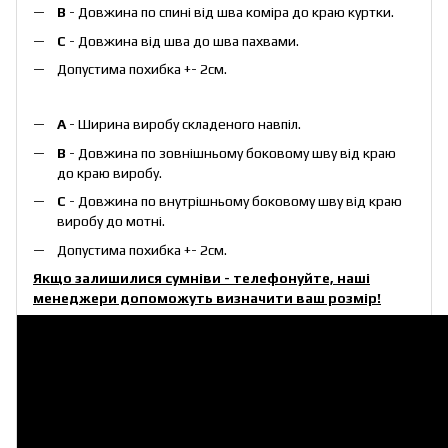
B
- Довжина по спині від шва коміра до краю куртки.
С
- Довжина від шва до шва пахвами.
Допустима похибка +- 2см.
А
- Ширина виробу складеного навпіл.
B
- Довжина по зовнішньому боковому шву від краю
до краю виробу.
С
- Довжина по внутрішньому боковому шву від краю
виробу до мотні.
Допустима похибка +- 2см.
Якщо залишилися сумніви - телефонуйте, наші
менеджери допоможуть визначити ваш розмір!