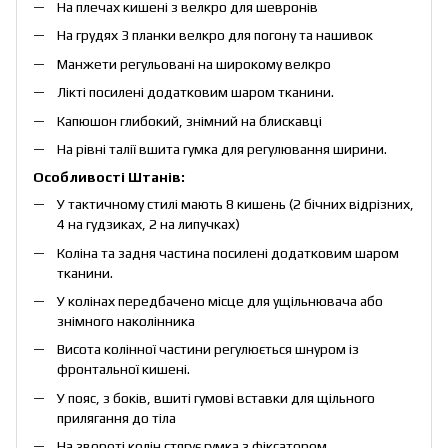
На плечах кишені з велкро для шевронів
На грудях 3 планки велкро для погону та нашивок
Манжети регульовані на широкому велкро
Лікті посилені додатковим шаром тканини.
Капюшон глибокий, знімний на блискавці
На рівні талії вшита гумка для регулювання ширини.
Особливості Штанів:
У тактичному стилі мають 8 кишень (2 бічних відрізних,
4 на гудзиках, 2 на липучках)
Коліна та задня частина посилені додатковим шаром
тканини.
У колінах передбачено місце для ущільнювача або
знімного наколінника
Висота колінної частини регулюється шнуром із
фронтальної кишені.
У пояс, з боків, вшиті гумові вставки для щільного
прилягання до тіла
На звороті колін стягує гумка з фіксатором