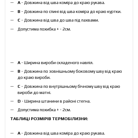
А
- Довжина від шва коміра до краю рукава.
B
- Довжина по спині від шва коміра до краю куртки.
C
- Довжина від шва до шва під пахвами.
Допустима похибка + - 2см.
А
- Ширина вироби складеного навпіл.
B
- Довжина по зовнішньому боковому шву від краю
до краю вироби.
С
- Довжина по внутрішньому бічному шву від краю
вироби до матні.
D
- Ширина штанини в районі стегна.
Допустима похибка + - 2см.
ТАБЛИЦІ РОЗМІРІВ ТЕРМОБІЛИЗНИ:
А
- Довжина від шва коміра до краю рукава.