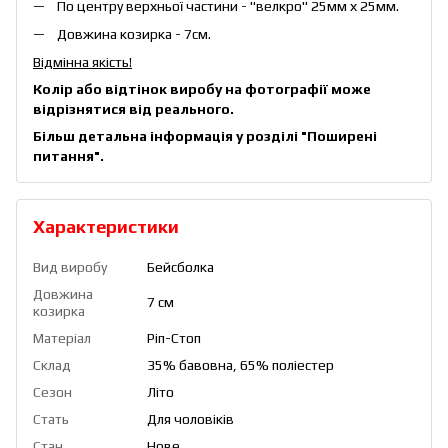
По центру верхньої частини - "велкро" 25мм х 25мм.
Довжина козирка - 7см.
Відмінна якість!
Колір або відтінок виробу на фотографії може
відрізнятися від реального.
Більш детальна інформація у розділі
"Поширені
питання"
.
Характеристики
Вид виробу
Бейсболка
Довжина
7 см
козирка
Матеріал
Ріп-Стоп
Склад
35% бавовна, 65% поліестер
Сезон
Літо
Стать
Для чоловіків
Стан
Нове