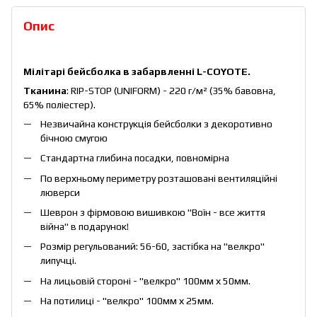
Опис
Мілітарі бейсболка в забарвленні L-COYOTE.
Тканина
: RIP-STOP (UNIFORM) - 220 г/м² (35% бавовна,
65% поліестер).
Незвичайна конструкція бейсболки з декоротивно
бічною смугою
Стандартна глибина посадки, повномірна
По верхньому периметру розташовані вентиляційні
люверси
Шеврон з фірмовою вишивкою "Воїн - все життя
війна" в подарунок!
Розмір регульований: 56-60, застібка на "велкро"
липучці.
На лицьовій стороні - "велкро" 100мм х 50мм.
На потилиці - "велкро" 100мм х 25мм.