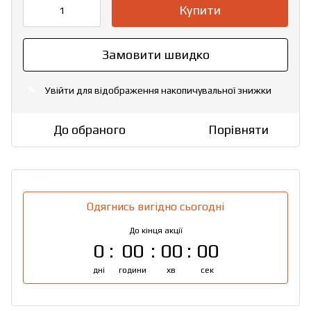
Купити
Замовити швидко
Увійти
для відображення накопичувальної знижки
%
До обраного
Порівняти
Одягнись вигідно сьогодні
До кінця акції
0
00
00
00
дні
години
хв
сек