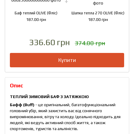
Баф теплий OLIVE (Фліс)
Шапка тепла 270 OLIVE (Фліс)
187.00 грн
187.00 грн
336.60 грн
374.00 грн
Купити
Опис
ТЕПЛИЙ ЗИМОВИЙ БАФ З ЗАТЯЖКОЮ
Бафф (Buff)
- це оригінальний, багатофункціональний
головний убір, який захистить вас від сонячного
випромінювання, вітру та холоду. Ідеально підходить для
людей, які ведуть активний спосіб життя, а також
спортсменів, туристів та альпіністів.