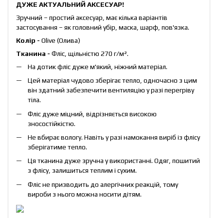
ДУЖЕ АКТУАЛЬНИЙ АКСЕСУАР!
Зручний – простий аксесуар, має кілька варіантів
застосування – як головний убір, маска, шарф, пов'язка.
Колір -
Olive (Олива)
Тканина -
Фліс, щільністю 270 г/м².
На дотик фліс дуже м'який, ніжний матеріал.
Цей матеріал чудово зберігає тепло, одночасно з цим
він здатний забезпечити вентиляцію у разі перегріву
тіла.
Фліс дуже міцний, відрізняється високою
зносостійкістю.
Не вбирає вологу. Навіть у разі намокання виріб із флісу
зберігатиме тепло.
Ця тканина дуже зручна у використанні. Одяг, пошитий
з флісу, залишиться теплим і сухим.
Фліс не призводить до алергічних реакцій, тому
вироби з нього можна носити дітям.