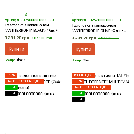
2
1
Артикул: 00250000L0000000
Артикул: 00252000L0000000
Толстовка з капюшоном
Толстовка з капюшоном
"ANTITERROR II" BLACK (Фліс +
"ANTITERROR II" OLIVE (Фліс +
Мембрана)
Мембрана)
3 291.20 грн
3 291.20 грн
3 872.00 грн
3 872.00 грн
Купити
Купити
Колір
Black
Колір
Olive
−15%
РОЗПРОДАЖ
ЗАЛИШИЛОСЬ 6 ГОДИН
−30%
4
ЗАЛИШИЛОСЬ 6 ГОДИН
4
4
4