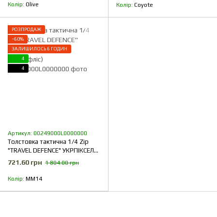
Колір
Olive
Колір
Coyote
РОЗПРОДАЖ
−60%
ЗАЛИШИЛОСЬ 6 ГОДИН
4
4
Артикул: 00249000L0000000
Толстовка тактична 1/4 Zip
"TRAVEL DEFENCE" УКРПІКСЕЛЬ
ММ14 (Мікрофліс)
721.60 грн
1 804.00 грн
Колір
ММ14