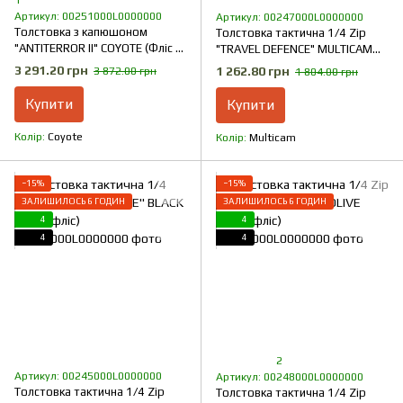
1
Артикул: 00251000L0000000
Артикул: 00247000L0000000
Толстовка з капюшоном
Толстовка тактична 1/4 Zip
"ANTITERROR II" COYOTE (Фліс +
"TRAVEL DEFENCE" MULTICAM
Мембрана)
(Мікрофліс)
3 291.20 грн
1 262.80 грн
3 872.00 грн
1 804.00 грн
Купити
Купити
Колір
Coyote
Колір
Multicam
−15%
−15%
ЗАЛИШИЛОСЬ 6 ГОДИН
ЗАЛИШИЛОСЬ 6 ГОДИН
4
4
4
4
2
Артикул: 00245000L0000000
Артикул: 00248000L0000000
Толстовка тактична 1/4 Zip
Толстовка тактична 1/4 Zip