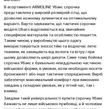
В асортименті ARMOLINE Убакс сорочка
представлена у широкій розмірній сітці, що
дозволяє кожному зупинитися на оптимальному
варіанті. Варто зауважити, що тактичні сорочки
моделі Ubacs відрізняються від звичайних
специфікою матеріалів та особливістю пошиття.
Таким чином, у виробництві цього одягу
використовуються зносостійкі та водночас легкі
тканини, як захищають від вологи та вітру і при
цьому дозволяють шкірі дихати. Саме тому бойова
сорочка Убакс є буквально невіддільною частиною
військової форми, в умовах, коли необхідно носити
бронежилет або інше тактичне спорядження. Виріб
забезпечує максимальний комфорт при виконанні
завдань у складних умовах, як у літній час, так і
взимку.
Завдяки такій універсальності купити сорочку Убакс
бажають не лише військовослужбовці, а й чоловіки