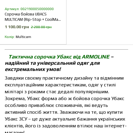
Артикул: 00219000S0000000
Сорочка бойова UBACS
MULTICAM (Rip-Stop + CoolMax
+ Ribana)
1 100.00 грн
2 200.00 грн
Колір
Multicam
Тактична сорочка Убакс від ARMOLINE
–
надійний та універсальний одяг для
екстремальних умов!
Завдяки своєму практичному дизайну та відмінним
експлуатаційним характеристикам, одяг у стилі
мілітарі з роками стає дедалі популярнішим.
Зокрема, Убакс форма або ж бойова сорочка Убакс
особливо приваблює споживачів, які ведуть
активний спосіб життя. Зважаючи на те, що купити
Убакс ЗСУ – це дуже актуальне бажання українських
клієнтів, його із задоволенням втілює наш інтернет-
магазин!