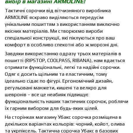
вибір в магазині ARMOLINE!
Тактичні сорочки від вітчизняного виробника
ARMOLINE яскраво виділяються передусім
унікальним пошиттям з використанням виключно
якісних матеріалів. Ми створюємо вироби
спеціальної конструкції, які піклуються про ваш
комфорт в особливо спекотні або ж морозні дні.
Завдяки використанню одразу трьох матеріалів в
пошитті (RIPSTOP, COOLPASS, RIBANA), нам вдається
отримати функціональні, легкі та надійні сорочки.
Одяг є досить щільним та еластичним, тому
ідеально сідає по фігурі. Ергономічний дизайн,
регульовані манжети, кишені та велкро для
шевронів – все це неабияк підвищує
функціональність наших тактичних сорочок, роблячи
їх гарним вибором для будь-яких цілей.
На сторінках магазину Убакс сорочка розміщена в
декількох варіантах кольорів: чорний, койот, олива
та укрпіксель. Тактична сорочка Убакс в базових