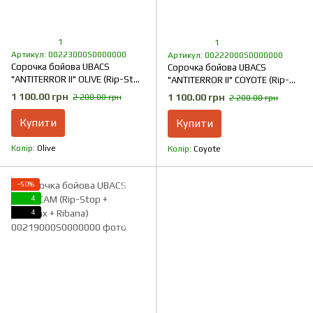
1
1
Артикул: 00223000S0000000
Артикул: 00222000S0000000
Сорочка бойова UBACS
Сорочка бойова UBACS
"ANTITERROR II" OLIVE (Rip-Stop
"ANTITERROR II" COYOTE (Rip-
+ CoolPass + Ribana)
Stop + CoolPass + Ribana)
1 100.00 грн
1 100.00 грн
2 200.00 грн
2 200.00 грн
Купити
Купити
Колір
Olive
Колір
Coyote
−50%
4
4