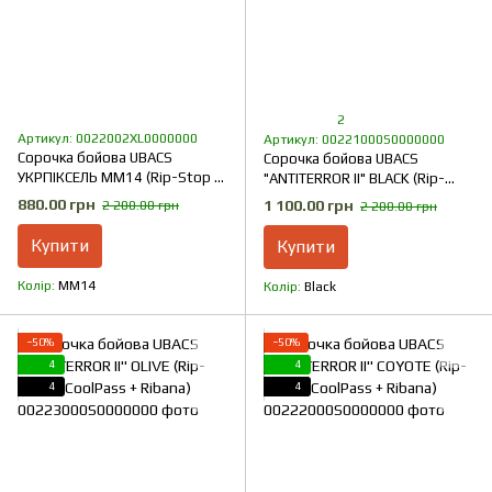
2
Артикул: 0022002XL0000000
Артикул: 00221000S0000000
Сорочка бойова UBACS
Сорочка бойова UBACS
УКРПІКСЕЛЬ ММ14 (Rip-Stop +
"ANTITERROR II" BLACK (Rip-
CoolMax + Ribana)
Stop + CoolPass + Ribana)
880.00 грн
1 100.00 грн
2 200.00 грн
2 200.00 грн
Купити
Купити
Колір
ММ14
Колір
Black
−50%
−50%
4
4
4
4