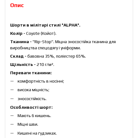
Опис
Шорти в мілітарі стилі "ALPHA".
Колір -
Coyote (Койот).
Тканина -
"Rip-Stop". Міцна зносостійка тканина для
виробництва спецодягу і уніформи.
Склад -
бавовна 35%, поліестер 65%.
Щільність -
210 г/м².
Переваги тканини:
комфортність в носінні;
висока міцність;
зносостійкість.
Особливості шорт:
Мають 6 кишень.
Міцні шви.
Кишені на ґудзиках.