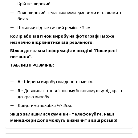
Крій не широкий.
Пояс широкий з еластичними гумовими вставками з
боків.
Шльовки під тактичний ремінь - 5 см.
Колір або відтінок виробу на фотографії може
незначно відрізнятися від реального.
Більш детальна інформація в розділі
"Поширені
питання"
.
ТАБЛИЦЯ РОЗМІРІВ:
А
- Ширина виробу складеного навпіл.
B
- Довжина по зовнішньому боковому шву від краю
до краю виробу.
Допустима похибка +/- 2см.
Якщо залишилися сумніви - телефонуйте, наші
менеджери допоможуть визначити ваш розмір!