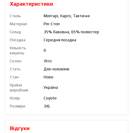
Характеристики
Стиль
Мілітарі, Карго, Тактичні
Матеріал
Ріп-Стоп
Склад
35% бавовна, 65% поліестер
Посадка
Середня посадка
Кількість
6
кишень
Сезон
Літо
Стать
Для чоловіків
Стан
Нове
Країна
Україна
виробник
Колір
Coyote
Розміри
3XL
Відгуки