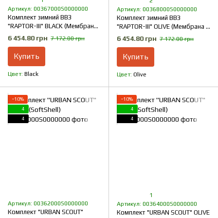
1
2
Артикул: 00367000S0000000
Артикул: 00368000S0000000
Комплект зимний ВВЗ
Комплект зимний ВВЗ
"RAPTOR-III" BLACK (Мембрана
"RAPTOR-III" OLIVE (Мембрана +
+ Синтепон + Флис)
Синтепон + Флис)
6 454.80 грн
6 454.80 грн
7 172.00 грн
7 172.00 грн
Купить
Купить
Цвет
Black
Цвет
Olive
−10%
−10%
4
4
4
4
1
Артикул: 00362000S0000000
Артикул: 00364000S0000000
Комплект "URBAN SCOUT"
Комплект "URBAN SCOUT" OLIVE