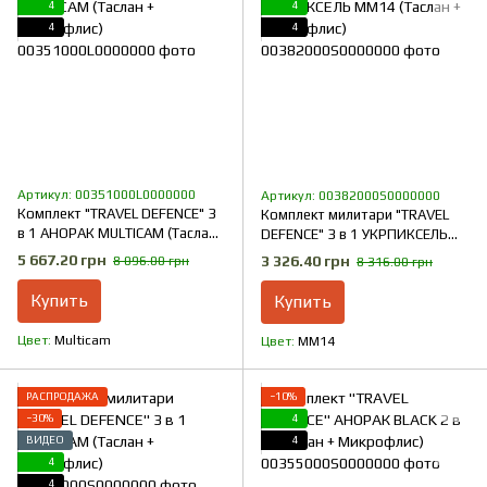
4
4
4
4
Артикул: 00351000L0000000
Артикул: 00382000S0000000
Комплект "TRAVEL DEFENCE" 3
Комплект милитари "TRAVEL
в 1 АНОРАК MULTICAM (Таслан
DEFENCE" 3 в 1 УКРПИКСЕЛЬ
+ Микрофлис)
ММ14 (Таслан + Микрофлис)
5 667.20 грн
3 326.40 грн
8 096.00 грн
8 316.00 грн
Купить
Купить
Цвет
Multicam
Цвет
ММ14
РАСПРОДАЖА
−10%
−30%
4
ВИДЕО
4
4
4