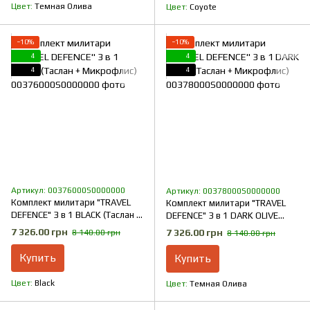
Цвет
Темная Олива
Цвет
Coyote
−10%
−10%
4
4
4
4
Артикул: 00376000S0000000
Артикул: 00378000S0000000
Комплект милитари "TRAVEL
Комплект милитари "TRAVEL
DEFENCE" 3 в 1 BLACK (Таслан +
DEFENCE" 3 в 1 DARK OLIVE
Микрофлис)
(Таслан + Микрофлис)
7 326.00 грн
7 326.00 грн
8 140.00 грн
8 140.00 грн
Купить
Купить
Цвет
Black
Цвет
Темная Олива