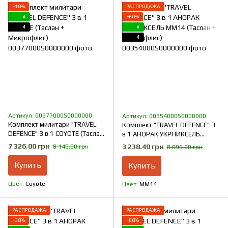
−10%
РАСПРОДАЖА
4
−60%
4
4
4
Артикул: 00377000S0000000
Артикул: 00354000S0000000
Комплект милитари "TRAVEL
Комплект "TRAVEL DEFENCE" 3
DEFENCE" 3 в 1 COYOTE (Таслан
в 1 АНОРАК УКРПИКСЕЛЬ
+ Микрофлис)
ММ14 (Таслан + Микрофлис)
7 326.00 грн
3 238.40 грн
8 140.00 грн
8 096.00 грн
Купить
Купить
Цвет
Coyote
Цвет
ММ14
РАСПРОДАЖА
РАСПРОДАЖА
−30%
−60%