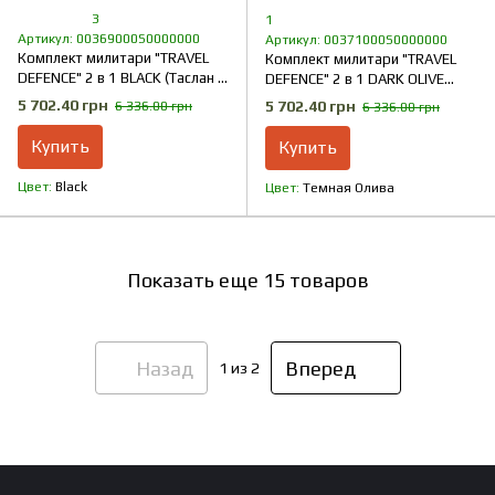
3
1
Артикул: 00369000S0000000
Артикул: 00371000S0000000
Комплект милитари "TRAVEL
Комплект милитари "TRAVEL
DEFENCE" 2 в 1 BLACK (Таслан +
DEFENCE" 2 в 1 DARK OLIVE
Микрофлис)
(Таслан + Микрофлис)
5 702.40 грн
5 702.40 грн
6 336.00 грн
6 336.00 грн
Купить
Купить
Цвет
Black
Цвет
Темная Олива
Показать еще 15 товаров
Назад
Вперед
1
из 2