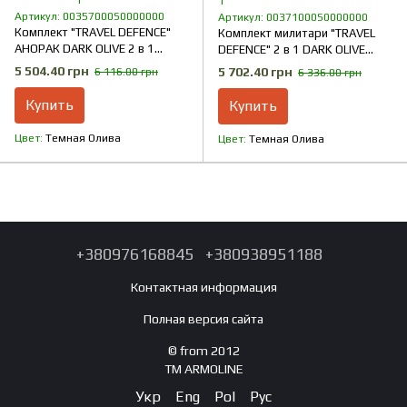
1
1
Артикул: 00357000S0000000
Артикул: 00371000S0000000
Комплект "TRAVEL DEFENCE"
Комплект милитари "TRAVEL
АНОРАК DARK OLIVE 2 в 1
DEFENCE" 2 в 1 DARK OLIVE
(Таслан + Микрофлис)
(Таслан + Микрофлис)
5 504.40 грн
5 702.40 грн
6 116.00 грн
6 336.00 грн
Купить
Купить
Цвет
Темная Олива
Цвет
Темная Олива
+380976168845
+380938951188
Контактная информация
Полная версия сайта
© from 2012
TM ARMOLINE
Укр
Eng
Pol
Рус