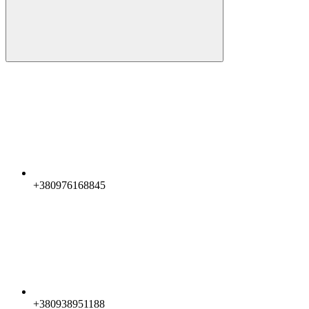
+380976168845
+380938951188