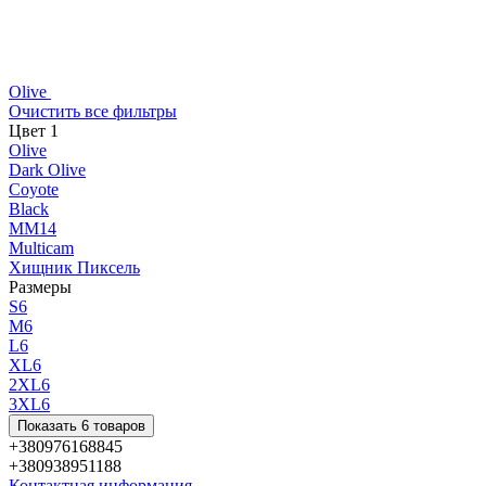
Olive
Очистить все фильтры
Цвет
‍
1
Olive
Dark Olive
Coyote
Black
ММ14
Multicam
Хищник Пиксель
Размеры
S
6
M
6
L
6
XL
6
2XL
6
3XL
6
Показать 6 товаров
+380976168845
+380938951188
Контактная информация