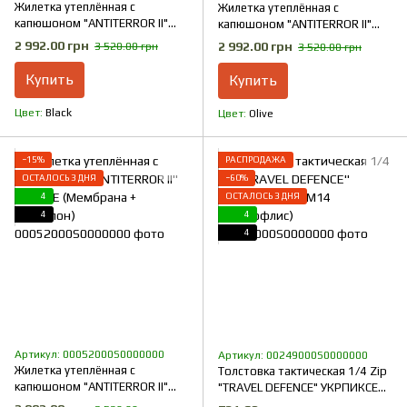
Жилетка утеплённая с
Жилетка утеплённая с
капюшоном "ANTITERROR II"
капюшоном "ANTITERROR II"
BLACK (Мембрана + Синтепон)
OLIVE (Мембрана + Синтепон)
2 992.00 грн
2 992.00 грн
3 520.00 грн
3 520.00 грн
Купить
Купить
Цвет
Black
Цвет
Olive
−15%
РАСПРОДАЖА
ОСТАЛОСЬ 3 ДНЯ
−60%
4
ОСТАЛОСЬ 3 ДНЯ
4
4
4
Артикул: 00052000S0000000
Артикул: 00249000S0000000
Жилетка утеплённая с
Толстовка тактическая 1/4 Zip
капюшоном "ANTITERROR II"
"TRAVEL DEFENCE" УКРПИКСЕЛЬ
COYOTE (Мембрана + Синтепон)
ММ14 (Микрофлис)