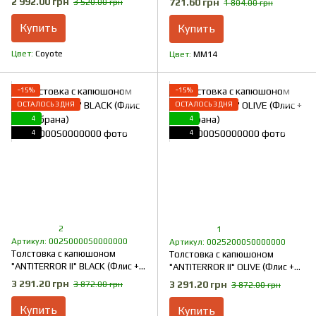
2 992.00 грн
721.60 грн
3 520.00 грн
1 804.00 грн
Купить
Купить
Цвет
Coyote
Цвет
ММ14
−15%
−15%
ОСТАЛОСЬ 3 ДНЯ
ОСТАЛОСЬ 3 ДНЯ
4
4
4
4
2
1
Артикул: 00250000S0000000
Артикул: 00252000S0000000
Толстовка с капюшоном
Толстовка с капюшоном
"ANTITERROR II" BLACK (Флис +
"ANTITERROR II" OLIVE (Флис +
Мембрана)
Мембрана)
3 291.20 грн
3 291.20 грн
3 872.00 грн
3 872.00 грн
Купить
Купить