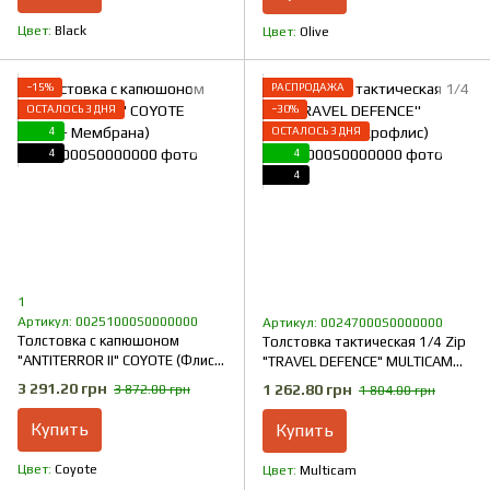
Цвет
Black
Цвет
Olive
−15%
РАСПРОДАЖА
ОСТАЛОСЬ 3 ДНЯ
−30%
4
ОСТАЛОСЬ 3 ДНЯ
4
4
4
1
Артикул: 00251000S0000000
Артикул: 00247000S0000000
Толстовка с капюшоном
Толстовка тактическая 1/4 Zip
"ANTITERROR II" COYOTE (Флис +
"TRAVEL DEFENCE" MULTICAM
Мембрана)
(Микрофлис)
3 291.20 грн
1 262.80 грн
3 872.00 грн
1 804.00 грн
Купить
Купить
Цвет
Coyote
Цвет
Multicam