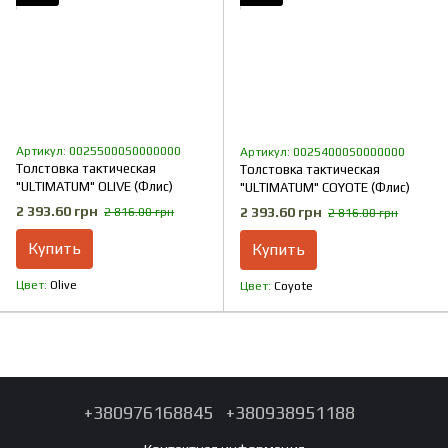
Артикул: 00255000S0000000
Артикул: 00254000S0000000
Толстовка тактическая
Толстовка тактическая
"ULTIMATUM" OLIVE (Флис)
"ULTIMATUM" COYOTE (Флис)
2 393.60 грн
2 393.60 грн
2 816.00 грн
2 816.00 грн
Купить
Купить
Цвет
Olive
Цвет
Coyote
+380976168845
+380938951188