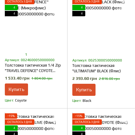
ОСТАЛОСЬ 3 ДНЯ
ОСТАЛОСЬ 3 ДНЯ
4
4
4
4
1
Артикул: 00246000S0000000
Артикул: 00253000S0000000
Толстовка тактическая 1/4 Zip
Толстовка тактическая
"TRAVEL DEFENCE" COYOTE
"ULTIMATUM" BLACK (Флис)
(Микрофлис)
1 533.40 грн
2 393.60 грн
1 804.00 грн
2 816.00 грн
Купить
Купить
Цвет
Coyote
Цвет
Black
−15%
−15%
ОСТАЛОСЬ 3 ДНЯ
ОСТАЛОСЬ 3 ДНЯ
4
4
4
4