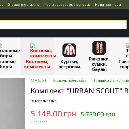
ас
Отзывы о магазине
Часто задаваемые вопросы
Наши партнеры
Рюкзаки,
ловные
Костюмы,
Куртки,
Так
сумки,
боры
комплекты
ветровки
сна
баулы
ARMOLINE
Костюмы, комплекты
Зимние и утепленные
Комплект "URBAN SCOUT" BL
Оставить отзыв
5 148.00 грн
5 720.00 грн
В наличии