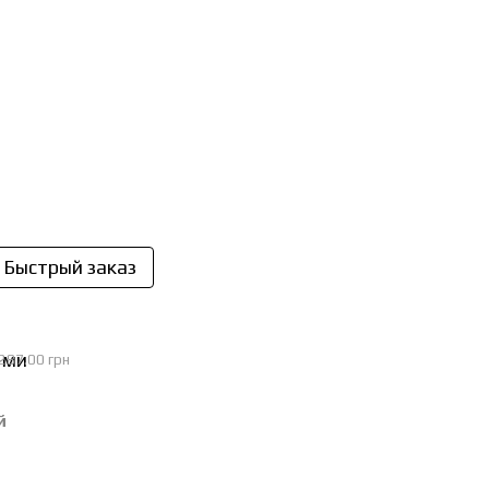
Быстрый заказ
И
287.00 грн
й