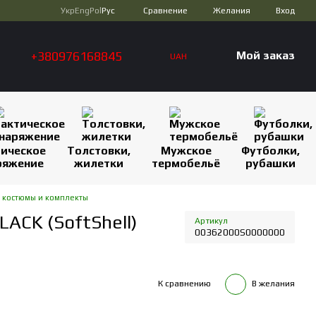
Сравнение
Укр
Eng
Pol
Рус
Желания
Вход
+380976168845
Мой заказ
UAH
тическое
Толстовки,
Мужское
Футболки,
ряжение
жилетки
термобельё
рубашки
 костюмы и комплекты
ACK (SoftShell)
Артикул
00362000S0000000
К сравнению
В желания