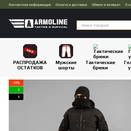
Перейти к основному контенту
Контактная информация
Оплата и доставка
Обмен и возврат
О н
Публичная оферта
Дропшиппинг
РАСПРОДАЖА
Мужские
Тактические
Го
ОСТАТКОВ
шорты
брюки
у
−10%
4
4