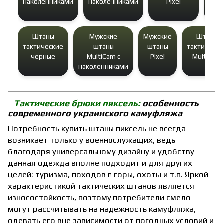
наколенниками
наколенниками
Pixel
Штаны
Мужские
Мужские
Штаны
тактические
штаны
штаны
тактическ
черные
MultiCam с
Pixel
MultiCam
наколенниками
Тактические брюки пиксель:
особенность
современного украинского камуфляжа
Потребность купить штаны пиксель не всегда
возникает только у военнослужащих, ведь
благодаря универсальному дизайну и удобству
данная одежда вполне подходит и для других
целей: туризма, походов в горы, охоты и т.п. Яркой
характеристикой тактических штанов является
износостойкость, поэтому потребители смело
могут рассчитывать на надежность камуфляжа,
одевать его вне зависимости от погодных условий и