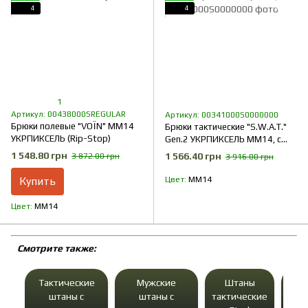
4
4
1
Артикул: 00438000SREGULAR
Артикул: 00341000S0000000
Брюки полевые "VOЇN" MM14
Брюки тактические "S.W.A.T."
УКРПИКСЕЛЬ (Rip-Stop)
Gen.2 УКРПИКСЕЛЬ ММ14, с
ремнём (Rip-Stop)
1 548.80 грн
1 566.40 грн
3 872.00 грн
3 916.00 грн
Купить
Цвет
ММ14
Цвет
ММ14
Cмотрите также:
Тактические
Мужские
Штаны
Ш
штаны с
штаны с
тактические
так