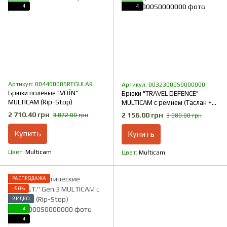
4
4
Артикул: 00440000SREGULAR
Артикул: 00323000S0000000
Брюки полевые "VOЇN"
Брюки "TRAVEL DEFENCE"
MULTICAM (Rip-Stop)
MULTICAM с ремнем (Таслан +
Микрофлис)
2 710.40 грн
2 156.00 грн
3 872.00 грн
3 080.00 грн
Купить
Купить
Цвет
Multicam
Цвет
Multicam
РАСПРОДАЖА
−50%
ВИДЕО
4
4