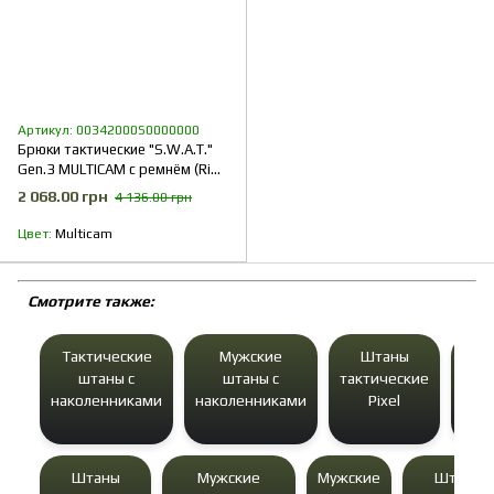
Артикул: 00342000S0000000
Брюки тактические "S.W.A.T."
Gen.3 MULTICAM с ремнём (Rip-
Stop)
2 068.00 грн
4 136.00 грн
Цвет
Multicam
Cмотрите также:
Тактические
Мужские
Штаны
Ш
штаны с
штаны с
тактические
так
наколенниками
наколенниками
Pixel
Штаны
Мужские
Мужские
Штаны