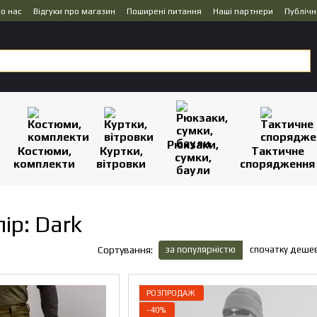
о нас
Відгуки про магазин
Поширені питання
Наші партнери
Публічн
Рюкзаки,
Костюми,
Куртки,
Тактичне
сумки,
комплекти
вітровки
спорядження
баули
р: Dark
за популярністю
спочатку деше
Сортування:
РОЗПРОДАЖ
−40%