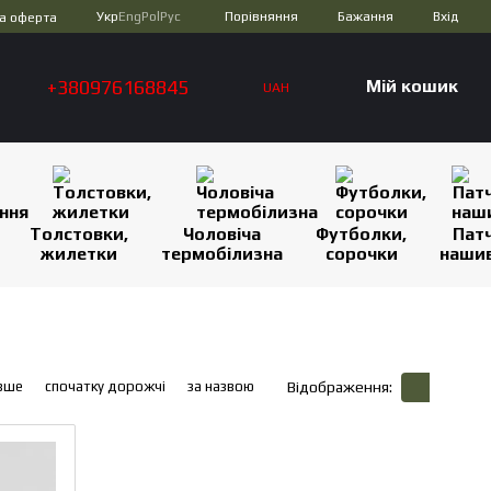
Порівняння
Укр
Eng
Pol
Рус
Бажання
Вхід
а оферта
+380976168845
Мій кошик
UAH
Толстовки,
Чоловіча
Футболки,
Патч
жилетки
термобілизна
сорочки
наши
вше
спочатку дорожчі
за назвою
Відображення: