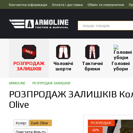
Перейти до основного контенту
Контактна інформація
Оплата і доставка
Обмін та повернення
Пр
Дропшипінг
РОЗПРОДАЖ
Чоловічі
Тактичні
Головні
ЗАЛИШКІВ
шорти
брюки
убори
ARMOLINE
РОЗПРОДАЖ ЗАЛИШКІВ
РОЗПРОДАЖ ЗАЛИШКІВ Колі
Olive
Колір:
Dark Olive
РОЗПРОДАЖ
−60%
Очистити фільтр