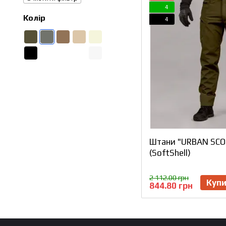
4
Колір
4
Штани "URBAN SCO
(SoftShell)
2 112.00 грн
Куп
844.80 грн