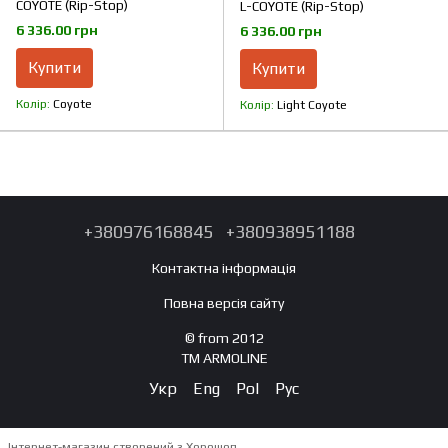
COYOTE (Rip-Stop)
L-COYOTE (Rip-Stop)
6 336.00 грн
6 336.00 грн
Купити
Купити
Колір
Coyote
Колір
Light Coyote
+380976168845
+380938951188
Контактна інформація
Повна версія сайту
© from 2012
TM ARMOLINE
Укр
Eng
Pol
Рус
Інтернет-магазин створений з Хорошоп