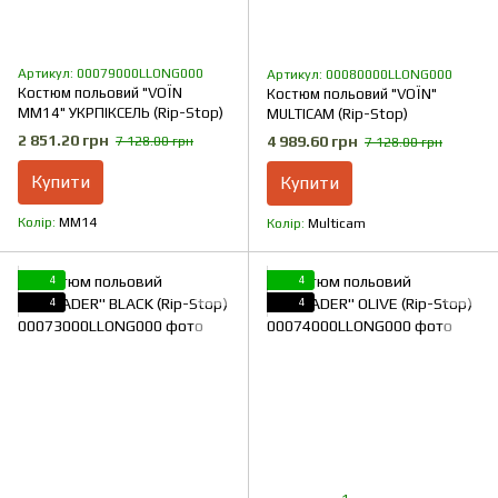
Артикул: 00079000LLONG000
Артикул: 00080000LLONG000
Костюм польовий "VOЇN
Костюм польовий "VOЇN"
MM14" УКРПІКСЕЛЬ (Rip-Stop)
MULTICAM (Rip-Stop)
2 851.20 грн
4 989.60 грн
7 128.00 грн
7 128.00 грн
Купити
Купити
Колір
ММ14
Колір
Multicam
4
4
4
4