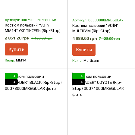
Артикул: 00079000MREGULAR
Артикул: 00080000MREGULAR
Костюм польовий "VOЇN
Костюм польовий "VOЇN"
MM14" УКРПІКСЕЛЬ (Rip-Stop)
MULTICAM (Rip-Stop)
2 851.20 грн
4 989.60 грн
7 128.00 грн
7 128.00 грн
Купити
Купити
Колір
ММ14
Колір
Multicam
4
4
4
4