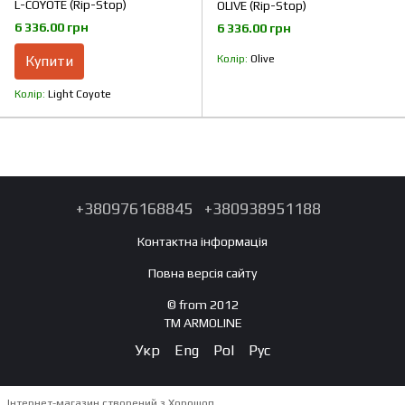
L-COYOTE (Rip-Stop)
OLIVE (Rip-Stop)
6 336.00 грн
6 336.00 грн
Купити
Колір
Olive
Колір
Light Coyote
+380976168845
+380938951188
Контактна інформація
Повна версія сайту
© from 2012
TM ARMOLINE
Укр
Eng
Pol
Рус
Інтернет-магазин створений з Хорошоп