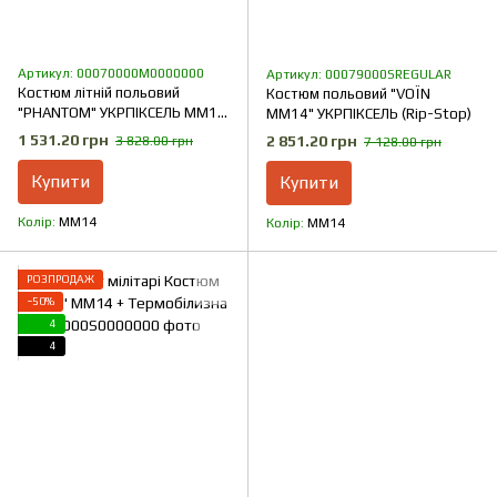
Артикул: 00070000M0000000
Артикул: 00079000SREGULAR
Костюм літній польовий
Костюм польовий "VOЇN
"PHANTOM" УКРПІКСЕЛЬ ММ14
MM14" УКРПІКСЕЛЬ (Rip-Stop)
(Поплін)
1 531.20 грн
2 851.20 грн
3 828.00 грн
7 128.00 грн
Купити
Купити
Колір
ММ14
Колір
ММ14
РОЗПРОДАЖ
−50%
4
4