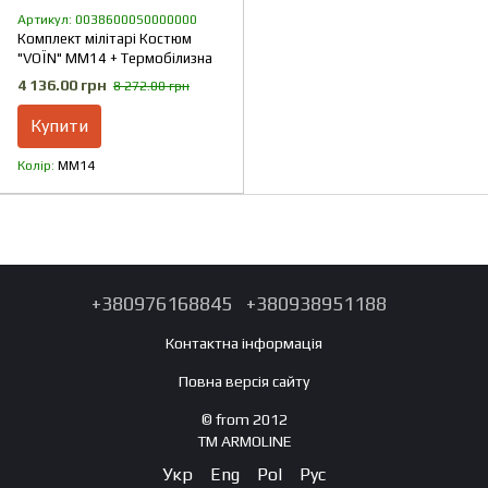
Артикул: 00386000S0000000
Комплект мілітарі Костюм
"VOЇN" MM14 + Термобілизна
4 136.00 грн
8 272.00 грн
Купити
Колір
ММ14
+380976168845
+380938951188
Контактна інформація
Повна версія сайту
© from 2012
TM ARMOLINE
Укр
Eng
Pol
Рус