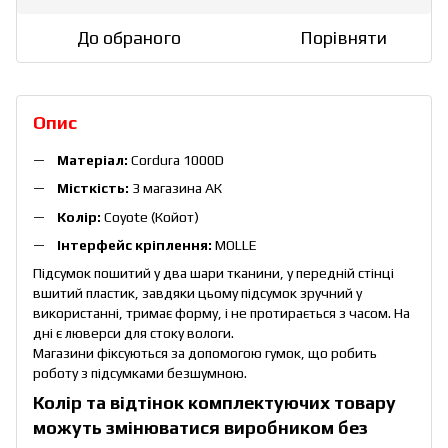
До обраного
Порівняти
Опис
Матеріал:
Cordura 1000D
Місткість:
3 магазина АК
Колір:
Coyote (Койот)
Інтерфейс кріплення:
MOLLE
Підсумок пошитий у два шари тканини, у передній стінці
вшитий пластик, завдяки цьому підсумок зручний у
використанні, тримає форму, і не протирається з часом. На
дні є люверси для стоку вологи.
Магазини фіксуються за допомогою гумок, що робить
роботу з підсумками безшумною.
Колір та відтінок комплектуючих товару
можуть змінюватися виробником без