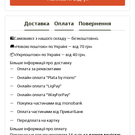
Доставка
Оплата
Повернення
🛍️Самовивіз з нашого складу — безкоштовно.
🚚«Новою поштою» по Україні — від 70 грн.
📦«Укрпоштою» по Україні — від 40 грн.
Більше інформації про доставку
Оплата за реквізитами
Онлайн оплата "
Plata by mono
"
Онлайн оплата "
LiqPay
"
Онлайн оплата "
WayForPay
"
Покупка частинами від monobank
Оплата частинами від ПриватБанк
Передплата на картку
Більше інформації про оплату
Повернення товару протягом 14 днів
за домовленістю