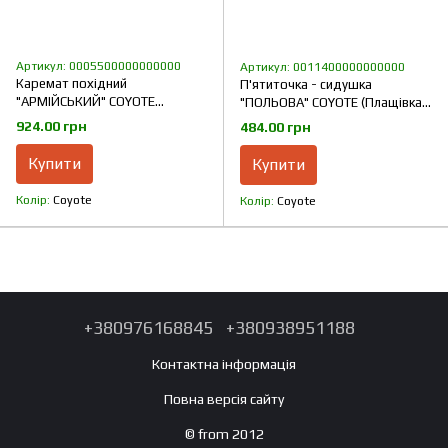
Артикул: 0005500000000000
Артикул: 0011400000000000
Каремат похідний
П'ятиточка - сидушка
"АРМІЙСЬКИЙ" COYOTE
"ПОЛЬОВА" COYOTE (Плащівка +
(Плащівка + Пінополіетилен)
Пінополіетилен)
924.00 грн
484.00 грн
Купити
Купити
Колір
Coyote
Колір
Coyote
+380976168845
+380938951188
Контактна інформація
Повна версія сайту
© from 2012