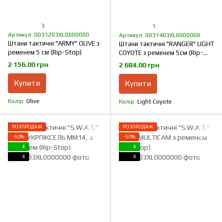
3
1
Артикул: 0031203XL0000000
Артикул: 0031403XL0000000
Штани тактичні "ARMY" OLIVE з
Штани тактичні "RANGER" LIGHT
ременем 5 см (Rip-Stop)
COYOTE з ременем 5см (Rip-
Stop)
2 156.00 грн
2 684.00 грн
Купити
Купити
Колір
Olive
Колір
Light Coyote
РОЗПРОДАЖ
РОЗПРОДАЖ
−60%
−50%
4
4
4
4