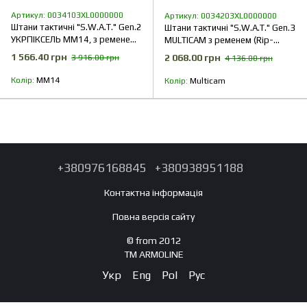
Артикул: 0034103XL0000000
Артикул: 0034203XL0000000
Штани тактичні "S.W.A.T." Gen.2
Штани тактичні "S.W.A.T." Gen.3
УКРПІКСЕЛЬ ММ14, з ременем
MULTICAM з ременем (Rip-
(Rip-Stop)
Stop)
1 566.40 грн
2 068.00 грн
3 916.00 грн
4 136.00 грн
Колір
ММ14
Колір
Multicam
+380976168845
+380938951188
Контактна інформація
Повна версія сайту
© from 2012
TM ARMOLINE
Укр
Eng
Pol
Рус