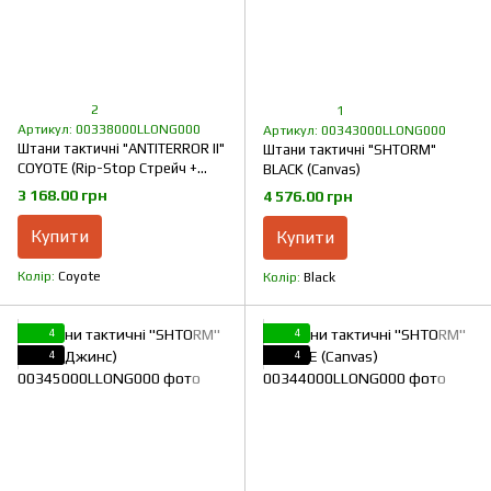
2
1
Артикул: 00338000LLONG000
Артикул: 00343000LLONG000
Штани тактичні "ANTITERROR II"
Штани тактичні "SHTORM"
COYOTE (Rip-Stop Стрейч +
BLACK (Canvas)
Мембрана)
3 168.00 грн
4 576.00 грн
Купити
Купити
Колір
Coyote
Колір
Black
4
4
4
4