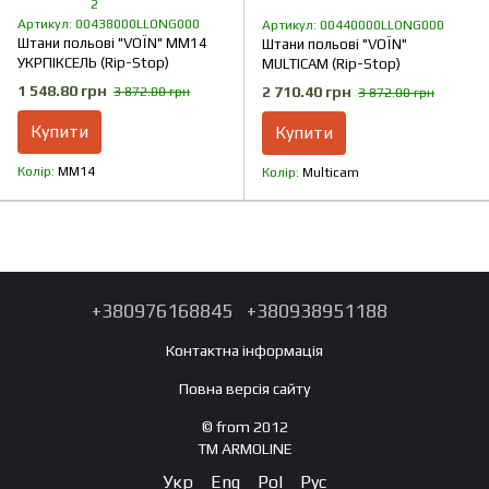
2
Артикул: 00438000LLONG000
Артикул: 00440000LLONG000
Штани польові "VOЇN" MM14
Штани польові "VOЇN"
УКРПІКСЕЛЬ (Rip-Stop)
MULTICAM (Rip-Stop)
1 548.80 грн
2 710.40 грн
3 872.00 грн
3 872.00 грн
Купити
Купити
Колір
ММ14
Колір
Multicam
+380976168845
+380938951188
Контактна інформація
Повна версія сайту
© from 2012
TM ARMOLINE
Укр
Eng
Pol
Рус