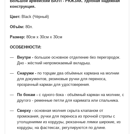
Большой армейский БАУЛ - РЮКЗАК. Удобная надёжная
конструкция.
Цвет:
Black (Чёрный)
Объём:
80л.
Размер:
80см х 30см х 30см
ОСОБЕННОСТИ:
Внутри -
большое основное отделение без перегородок.
Дно - жёсткий непромокаемый вкладыш.
Снаружи -
по торцам два объёмных кармана на молнии
для документов, резиновые ручки для переноса,
прозрачный карман для удостоверения.
По бокам -
с одного бока - объёмный карман на молнии, с
другого - ременные петли для каримата или спальника.
Сверху -
основная молния скрыта клапаном от
промокания, ручки для переноса из прочной стропы с
утолщениями из кордуры, рюкзачные лямки широкие, из
кордуры, на фастексах, регулируются по длине.