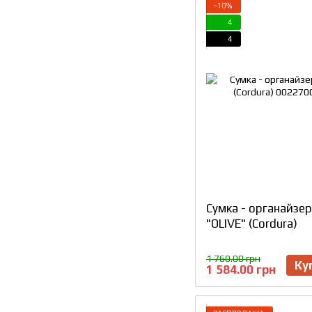
−10%
4
4
Сумка - органайзе
"OLIVE" (Cordura)
1 760.00 грн
Ку
1 584.00 грн