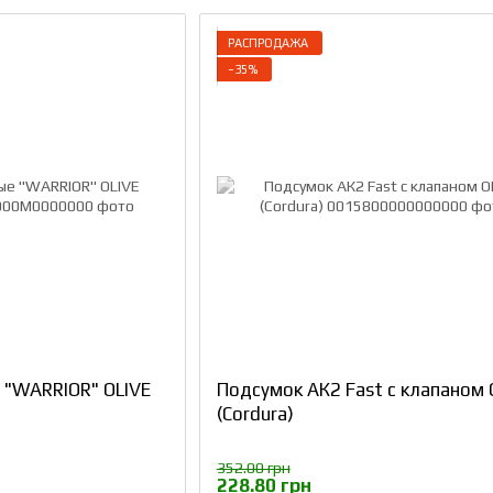
РАСПРОДАЖА
−35%
 "WARRIOR" OLIVE
Подсумок АК2 Fast с клапаном 
(Cordura)
352.00 грн
228.80 грн