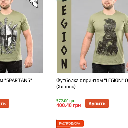
ом "SPARTANS"
Футболка с принтом "LEGION" O
(Хлопок)
572.00 грн
ить
Купить
400.40 грн
РАСПРОДАЖА