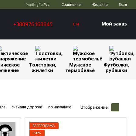
Сравнение
Укр
Eng
Pol
Рус
Желания
Вход
+380976168845
Мой заказ
UAH
тическое
Толстовки,
Мужское
Футболки,
ряжение
жилетки
термобельё
рубашки
вле
сначала дороже
по названию
Отображение:
РАСПРОДАЖА
−50%