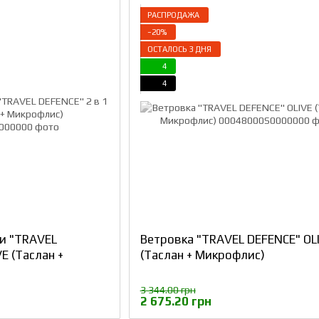
РАСПРОДАЖА
−20%
ОСТАЛОСЬ 3 ДНЯ
4
4
и "TRAVEL
Ветровка "TRAVEL DEFENCE" OL
VE (Таслан +
(Таслан + Микрофлис)
3 344.00 грн
2 675.20 грн