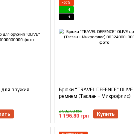
−60%
4
4
р для оружия
Брюки "TRAVEL DEFENCE" OLIVE 
ремнем (Таслан + Микрофлис)
2 992.00 грн
пить
Купить
1 196.80 грн