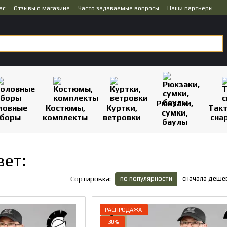
ас
Отзывы о магазине
Часто задаваемые вопросы
Наши партнеры
Рюкзаки,
ловные
Костюмы,
Куртки,
Так
сумки,
боры
комплекты
ветровки
сна
баулы
ет:
по популярности
сначала деше
Сортировка:
РАСПРОДАЖА
−30%