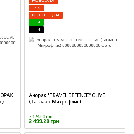
РАСПРОДАЖА
−20%
ОСТАЛОСЬ 3 ДНЯ
4
4
НОРАК
Анорак "TRAVEL DEFENCE" OLIVE
с)
(Таслан + Микрофлис)
3 124.00 грн
2 499.20 грн