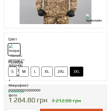
Цвет
Размеры
S
M
L
XL
2XL
3XL
В наличии
1 284.80 грн
3 212.00 грн