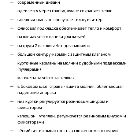
современный дизайн
одевается через голову, лучше сохраняет тепло
внешняя ткань не пропускает влагу и ветер
флисовая подкладка обеспечивает тепло и комфорт
на плечах velcro панели для патчей
на груди 2 палнки velcro для нашивок
большой кенгуру-карман с защитным клапаном
курточные карманы на молнии с удобными подвесками
(пуллерами)
манжеты на velcro застежках
в боковом шве, справа - вшита молния, облегчающая
надевание анорака
низ куртки регулируется резиновым шнуром и
фиксатором
капюшон - утеплён, регулируется резиновым шнуром и
фиксаторами
лёгкий вес и компактность в сложенном состоянии