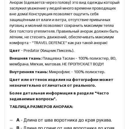
Анорак (одевается через голову) это вид одежды который
заслужил уважение у людей много времени проводящих
вне дома! Конструкция позволяет ощутить себя
защищённым от влаги и ветра, отсутствие привычных
пуговиц и молний позволяют сохранить максимум тепла
без толстого утеплителя. Правильный анорак должен быть
лёгким, не стеснять движений, обеспечивать максимум
комфорта - "TRAVEL DEFENCE" как раз такой анорак!
Цвет
- Predator (Хищник Пиксель).
Внешняя ткань:
Плащевка Таслан - 100% полиэстер, ВО,
мембрана. Мягкая, матовая. НЕ ПРОПУСКАЕТ ВОДУ!
Внутренняя ткань:
Микрофлис - 100% полиэстер.
Цвет или оттенок изделия на фотографии может
незначительно отличаться от реального.
Более детальная информация в разделе
"Часто
задаваемые вопросы"
.
ТАБЛИЦА РАЗМЕРОВ АНОРАКА:
А
- Длина от шва воротника до края рукава.
B
- Длина по спине от шва воротника до края