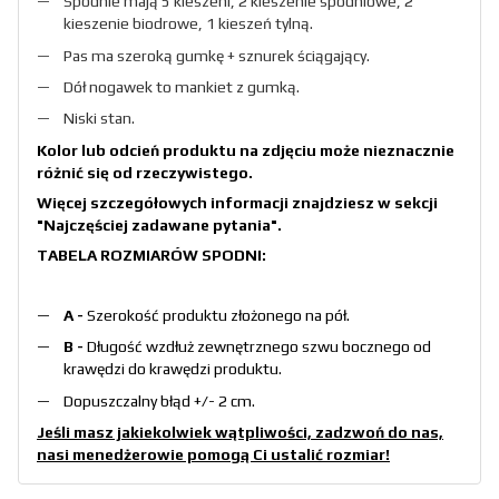
Spodnie mają 5 kieszeni, 2 kieszenie spodniowe, 2
kieszenie biodrowe, 1 kieszeń tylną.
Pas ma szeroką gumkę + sznurek ściągający.
Dół nogawek to mankiet z gumką.
Niski stan.
Kolor lub odcień produktu na zdjęciu może nieznacznie
różnić się od rzeczywistego.
Więcej szczegółowych informacji znajdziesz w sekcji
"Najczęściej zadawane pytania"
.
TABELA ROZMIARÓW SPODNI:
A -
Szerokość produktu złożonego na pół.
B -
Długość wzdłuż zewnętrznego szwu bocznego od
krawędzi do krawędzi produktu.
Dopuszczalny błąd +/- 2 cm.
Jeśli masz jakiekolwiek wątpliwości, zadzwoń do nas,
nasi menedżerowie pomogą Ci ustalić rozmiar!