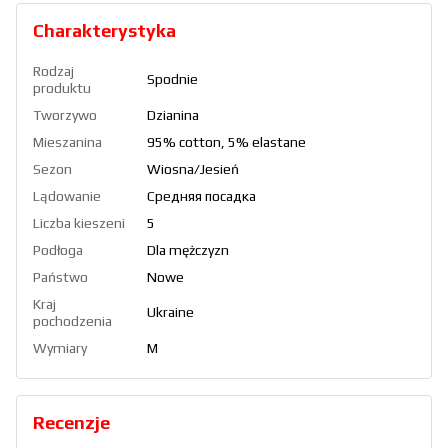
Charakterystyka
Rodzaj
Spodnie
produktu
Tworzywo
Dzianina
Mieszanina
95% cotton, 5% elastane
Sezon
Wiosna/Jesień
Lądowanie
Средняя посадка
Liczba kieszeni
5
Podłoga
Dla mężczyzn
Państwo
Nowe
Kraj
Ukraine
pochodzenia
Wymiary
M
Recenzje