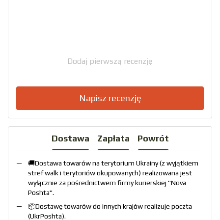
Dodaj pierwszą recenzję
Napisz recenzję
Dostawa
Zapłata
Powrót
🚚Dostawa towarów na terytorium Ukrainy (z wyjątkiem
stref walk i terytoriów okupowanych) realizowana jest
wyłącznie za pośrednictwem firmy kurierskiej "
Nova
Poshta
".
📦Dostawę towarów do innych krajów realizuje poczta
(
UkrPoshta
).