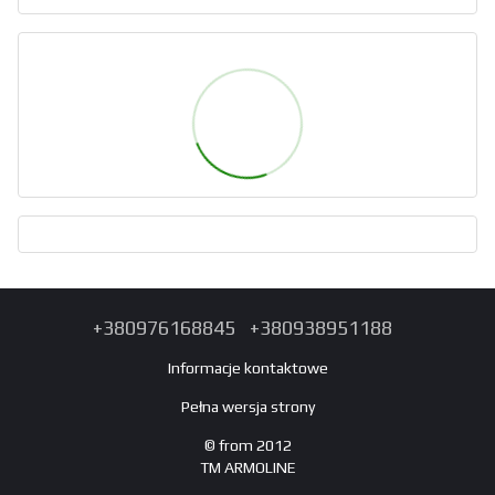
+380976168845
+380938951188
Informacje kontaktowe
Pełna wersja strony
© from 2012
TM ARMOLINE