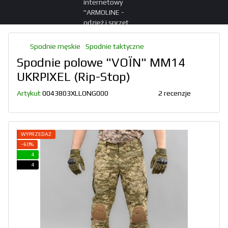
Spodnie męskie
Spodnie taktyczne
Spodnie polowe "VOЇN" MM14
UKRPIXEL (Rip-Stop)
Artykuł:
0043803XLLONG000
2 recenzje
WYPRZEDAŻ
−60%
4
4