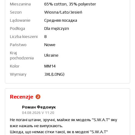
Mieszanina
65% cotton, 35% polyester
Sezon
Wiosna/Lato/Jesień
Lądowanie
Средняя посадка
Podłoga
Dla mężczyzn
Liczba kieszeni
8
Państwo
Nowe
Kraj
Ukraine
pochodzenia
Kolor
ММ14
Wymiary
3XL(LONG)
Recenzje
2
Роман Федоиук
04.08.2026 V 11:20
Не погані штани, зручні, майже як модель "S.W.A.T" яку
вже нажаль не випускають.
Шкода, що немає сітки такої, як в моделі "S.W.A.T"