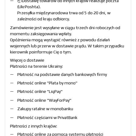
📦Dostawę towarów do innych krajów realizuje poczta
(
UkrPoshta
).
Przesyłka międzynarodowa trwa od 5 do 20 dni, w
zależności od kraju odbiorcy.
Zamówienie jest wysyłane w ciągu trzech dni roboczych od
momentu zaksięgowania wpłaty.
Opóźnienia mogą wystąpić również z powodu działań
wojennych lub przerw w dostawie prądu. W takim przypadku
kierownik poinformuje Cię o tym.
Więcej o dostawie
Płatności na terenie Ukrainy:
Płatność na podstawie danych bankowych firmy
Płatność online "
Plata by mono
"
Płatność online "
LiqPay
"
Płatność online "
WayForPay
"
Zakupy ratalne w monobanku
Płatność częściami w PrivatBank
Płatności z innych krajów:
Płatność online za pomocą systemu płatności