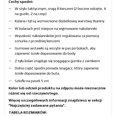
Cechy spodni:
W stylu taktycznym, mają 8 kieszeni (2 boczne odcięte, 4
na guziki, 2 na rzep)
Kolana i tył są wzmocnione dodatkową warstwą tkaniny
W kolanach jest miejsce na wyjmowane nakolanniki
Wysokość nakolanników jest regulowana za pomocą
sznurka z przedniej kieszeni
Gumowe wstawki są wszyte w pas po bokach, aby
zapewnić ścisłe dopasowanie do body
Z tyłu kolan znajduje się ściągająca gumka z zamkiem
Dolna część spodni posiada ściągacz, który zapewnia
ścisłe dopasowanie do buta,
Szlufki na pasek 5 cm
Kolor lub odcień produktu na zdjęciu może nieznacznie
różnić się od rzeczywistego.
Więcej szczegółowych informacji znajdziesz w sekcji
"Najczęściej zadawane pytania"
.
TABELA ROZMIARÓW: