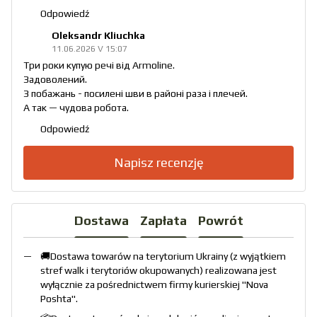
Odpowiedź
Oleksandr Kliuchka
11.06.2026 V 15:07
Три роки купую речі від Armoline.
Задоволений.
З побажань - посилені шви в районі раза і плечей.
А так — чудова робота.
Odpowiedź
Napisz recenzję
Dostawa
Zapłata
Powrót
🚚Dostawa towarów na terytorium Ukrainy (z wyjątkiem
stref walk i terytoriów okupowanych) realizowana jest
wyłącznie za pośrednictwem firmy kurierskiej "
Nova
Poshta
".