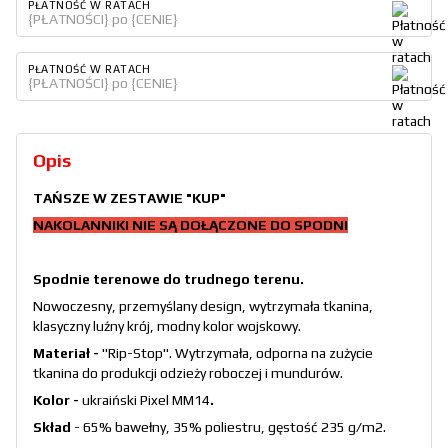
PŁATNOŚĆ W RATACH
{PŁATNOŚCI} po {CENIE}
PŁATNOŚĆ W RATACH
{PŁATNOŚCI} po {CENIE}
Opis
TAŃSZE W ZESTAWIE
"KUP"
NAKOLANNIKI NIE SĄ DOŁĄCZONE DO SPODNI
Spodnie terenowe do trudnego terenu.
Nowoczesny, przemyślany design, wytrzymała tkanina,
klasyczny luźny krój, modny kolor wojskowy.
Materiał -
"Rip-Stop". Wytrzymała, odporna na zużycie
tkanina do produkcji odzieży roboczej i mundurów.
Kolor -
ukraiński Pixel MM14
.
Skład
- 65% bawełny, 35% poliestru, gęstość 235 g/m2.