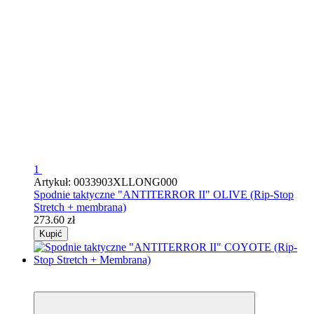
1
Artykuł: 0033903XLLONG000
Spodnie taktyczne "ANTITERROR II" OLIVE (Rip-Stop
Stretch + membrana)
273.60 zł
Kupić
4
4