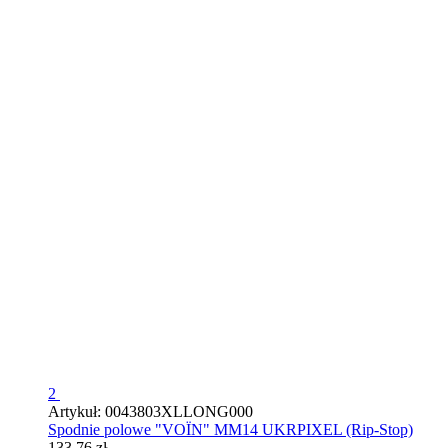
2
Artykuł: 0043803XLLONG000
Spodnie polowe "VOЇN" MM14 UKRPIXEL (Rip-Stop)
133.76 zł