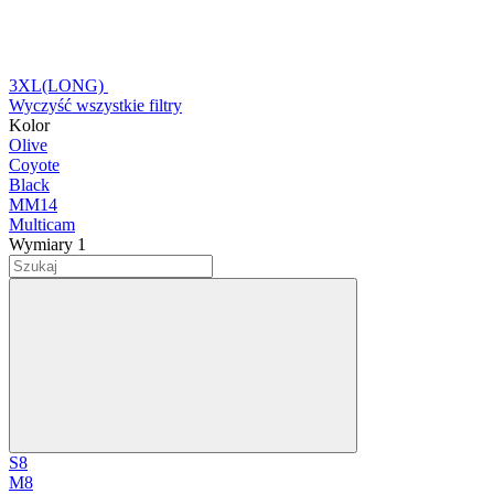
3XL(LONG)
Wyczyść wszystkie filtry
Kolor
Olive
Coyote
Black
ММ14
Multicam
Wymiary
‍
1
S
8
M
8