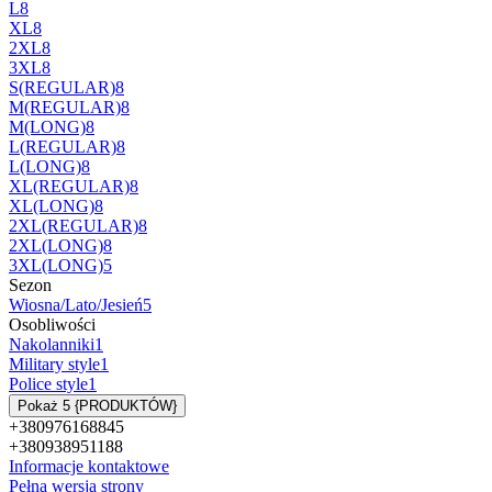
L
8
XL
8
2XL
8
3XL
8
S(REGULAR)
8
M(REGULAR)
8
M(LONG)
8
L(REGULAR)
8
L(LONG)
8
XL(REGULAR)
8
XL(LONG)
8
2XL(REGULAR)
8
2XL(LONG)
8
3XL(LONG)
5
Sezon
Wiosna/Lato/Jesień
5
Osobliwości
Nakolanniki
1
Military style
1
Police style
1
Pokaż 5 {PRODUKTÓW}
+380976168845
+380938951188
Informacje kontaktowe
Pełna wersja strony