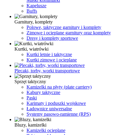
Maski kominiarki
Kapelusze
Buffs
Garnitury, komplety
Polowe, taktyczne garnitury i komplety
Zimowe i ocieplane garnitury oraz komplety
Dresy i komplety sportowe
Kurtki, wiatrówki
Kurtki letnie i taktyczne
Kurtki zimowe i ocieplane
Plecaki, torby, worki transportowe
Sprzęt taktyczny
Kamizelki na płyty (plate carriery)
Kabury taktyczne
Paski
Karimaty i poduszki wojskowe
Ładownice uniwersalne
Systemy pasowo-ramienne (RPS)
Bluzy, kamizelki
Kamizelki ocieplane