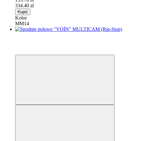
334.40 zł
Kupić
Kolor
ММ14
Wyprzedaż
−30%
4
4