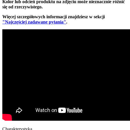
Kolor lub odcień produktu na zdjęciu może nieznacznie różnić
się od rzeczywistego.
Więcej szczegółowych informacji znajdziesz w sekcji
"Najczęściej zadawane pytania"
.
Charakterystyka