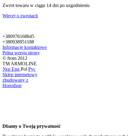
Zwrot towaru w ciągu 14 dni po uzgodnieniu
Więcej o zwrotach
+380976168845
+380938951188
Informacje kontaktowe
Pełna wersja strony
© from 2012
TM ARMOLINE
Укр
Eng
Pol
Рус
Sklep internetowy
zbudowany z
Horoshop
Dbamy o Twoją prywatność