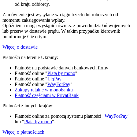
od kraju odbiorcy.
Zamówienie jest wysyłane w ciągu trzech dni roboczych od
momentu zaksięgowania wpłaty.
Opóźnienia mogą wystąpić również z powodu działań wojennych
lub przerw w dostawie prądu. W takim przypadku kierownik
poinformuje Cię o tym.
Więcej o dostawie
Płatności na terenie Ukrainy:
Płatność na podstawie danych bankowych firmy
Płatność online "
Plata by mono
"
Płatność online "
LiqPay
"
Płatność online "
WayForPay
"
Zakupy ratalne w monobanku
Płatność częściami w PrivatBank
Płatności z innych krajów:
Płatność online za pomocą systemu płatności "
WayForPay
"
lub "
Plata by mono
".
Więcej o płatnościach