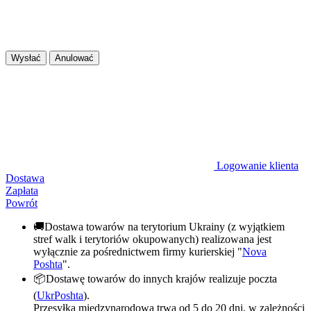
Wysłać
Anulować
Logowanie klienta
Dostawa
Zapłata
Powrót
🚚Dostawa towarów na terytorium Ukrainy (z wyjątkiem
stref walk i terytoriów okupowanych) realizowana jest
wyłącznie za pośrednictwem firmy kurierskiej "
Nova
Poshta
".
📦Dostawę towarów do innych krajów realizuje poczta
(
UkrPoshta
).
Przesyłka międzynarodowa trwa od 5 do 20 dni, w zależności