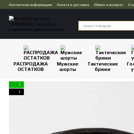
Перейти к основному контенту
Контактная информация
Оплата и доставка
Обмен и возврат
О н
Публичная оферта
Дропшиппинг
РАСПРОДАЖА
Мужские
Тактические
Го
ОСТАТКОВ
шорты
брюки
у
3
3