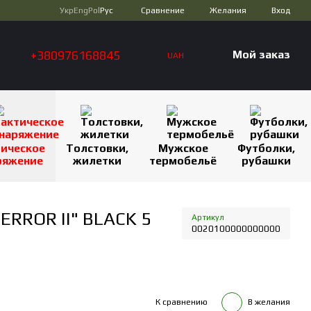
Сравнение
Укр
Eng
Pol
Рус
Желания
Вход
+380976168845
Мой заказ
UAH
тическое
Толстовки,
Мужское
Футболки,
ряжение
жилетки
термобельё
рубашки
ERROR II" BLACK 5
Артикул
0020100000000000
К сравнению
В желания