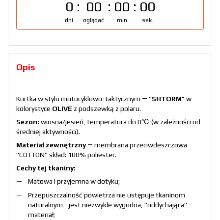
0
00
00
00
dni
oglądać
min
sek.
Opis
Kurtka w stylu motocyklowo-taktycznym ― "
SHTORM"
w
kolorystyce
OLIVE
z podszewką z polaru.
Sezon:
wiosna/jesień, temperatura do 0℃ (w zależności od
średniej aktywności).
Materiał zewnętrzny
― membrana przeciwdeszczowa
"COTTON" skład: 100% poliester.
Cechy tej tkaniny:
Matowa i przyjemna w dotyku;
Przepuszczalność powietrza nie ustępuje tkaninom
naturalnym - jest niezwykle wygodna, "oddychająca"
materiał;