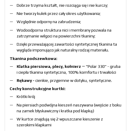
Dobrze trzyma kształt, nie rozciąga się i nie kurczy;
Nie tworzy kulek przez cały okres użytkowania;
Względnie odporny na zabrudzenia;
Wodoodporna struktura nici i membrany pozwala na
zatrzymanie wilgoci na powierzchni tkaniny;
Dzięki przeważającej zawartości syntetycznej tkanina ta
wygląda imponująco jak naturalny rodzaj materiału.
Tkanina podszewkowa:
Klatka piersiowa, plecy, kołnierz
― "Polar 330" - gruba
i ciepła tkanina syntetyczna, 100% komfortu i trwałości
Rękawy -
cienkie, przyjemne w dotyku, syntetyczne.
Cechy konstrukcyjne kurtki:
Krótki krój
Na piersiach podwójna kieszeń naszywana (wejście z boku
na zamek błyskawiczny i kratka pod klapką)
W kurtce znajdują się 2 wpuszczane kieszenie z
szerokimi klapkami