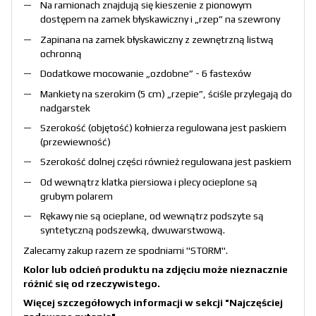
Na ramionach znajdują się kieszenie z pionowym
dostępem na zamek błyskawiczny i „rzep” na szewrony
Zapinana na zamek błyskawiczny z zewnętrzną listwą
ochronną
Dodatkowe mocowanie „ozdobne” - 6 fastexów
Mankiety na szerokim (5 cm) „rzepie”, ściśle przylegają do
nadgarstek
Szerokość (objętość) kołnierza regulowana jest paskiem
(przewiewność)
Szerokość dolnej części również regulowana jest paskiem
Od wewnątrz klatka piersiowa i plecy ocieplone są
grubym polarem
Rękawy nie są ocieplane, od wewnątrz podszyte są
syntetyczną podszewką, dwuwarstwową.
Zalecamy zakup razem ze spodniami
"STORM"
.
Kolor lub odcień produktu na zdjęciu może nieznacznie
różnić się od rzeczywistego.
Więcej szczegółowych informacji w sekcji
"Najczęściej