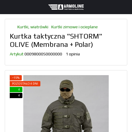
Kurtki, wiatrówki
Kurtki zimowe i ocieplane
Kurtka taktyczna "SHTORM"
OLIVE (Membrana + Polar)
Artykuł:
00098000S0000000
1 opinia
−15%
POZOSTAŁO 4 DNI
4
4