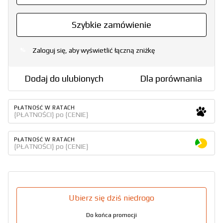
Szybkie zamówienie
Zaloguj się, aby wyświetlić łączną zniżkę
%
Dodaj do ulubionych
Dla porównania
PŁATNOŚĆ W RATACH
{PŁATNOŚCI} po {CENIE}
PŁATNOŚĆ W RATACH
{PŁATNOŚCI} po {CENIE}
Ubierz się dziś niedrogo
Do końca promocji