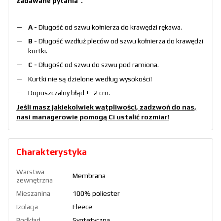
zadawane pytania"
.
A -
Długość od szwu kołnierza do krawędzi rękawa.
B -
Długość wzdłuż pleców od szwu kołnierza do krawędzi
kurtki.
C -
Długość od szwu do szwu pod ramiona.
Kurtki nie są dzielone według wysokości!
Dopuszczalny błąd +- 2 cm.
Jeśli masz jakiekolwiek wątpliwości, zadzwoń do nas,
nasi managerowie pomogą Ci ustalić rozmiar!
Charakterystyka
Warstwa
Membrana
zewnętrzna
Mieszanina
100% poliester
Izolacja
Fleece
Podkład
Syntetyczna