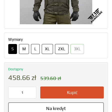
Wymiary
S
M
L
XL
2XL
3XL
Dostępny
458.66 zł
539.60 zł
Kupić
Na kredyt