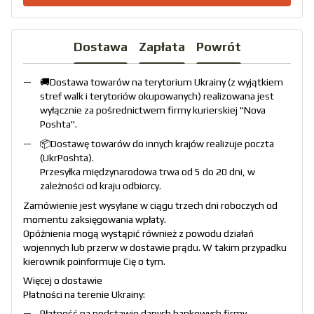
Dostawa
Zapłata
Powrót
🚚Dostawa towarów na terytorium Ukrainy (z wyjątkiem
stref walk i terytoriów okupowanych) realizowana jest
wyłącznie za pośrednictwem firmy kurierskiej "
Nova
Poshta
".
📦Dostawę towarów do innych krajów realizuje poczta
(
UkrPoshta
).
Przesyłka międzynarodowa trwa od 5 do 20 dni, w
zależności od kraju odbiorcy.
Zamówienie jest wysyłane w ciągu trzech dni roboczych od
momentu zaksięgowania wpłaty.
Opóźnienia mogą wystąpić również z powodu działań
wojennych lub przerw w dostawie prądu. W takim przypadku
kierownik poinformuje Cię o tym.
Więcej o dostawie
Płatności na terenie Ukrainy:
Płatność na podstawie danych bankowych firmy