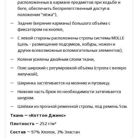
расположенных в кармане предметов при ходьбе и
беге, обеспечить беспрепятственный доступ в
положении "лёжа"),
Задние (верхние карманы) большого объёма с
фиксатором на кнопке,
С левой стороны расположены стропы системы MOLLE
(цель - размещение подсумков, кобуры, ножен и
других всевозможных вспомогательных элементов),
Колени усилены двойным слоем ткани,
Пояс широкий с регулировкой объёма (стропа с велкро
липучкой),
Ширинка застёгивается на молнию и пуговицу.
Нижняя часть брюк по необходимости затягивается
шнуром.
Шлёвки из прочной ременной стропы, под ремень 5см.
Ткань ― «Коттон Джинс»
Плотность
― 252 г/м²
Состав
― 97% Хлопок, 3% Эластан