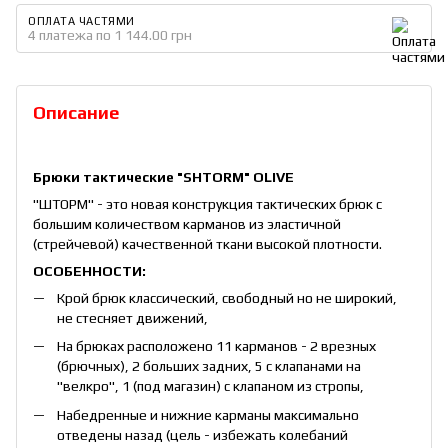
ОПЛАТА ЧАСТЯМИ
4 платежа по 1 144.00 грн
Описание
Брюки тактические "SHTORM" OLIVE
"ШТОРМ" - это новая конструкция тактических брюк с
большим количеством карманов из эластичной
(стрейчевой) качественной ткани высокой плотности.
ОСОБЕННОСТИ:
Крой брюк классический, свободный но не широкий,
не стесняет движений,
На брюках расположено 11 карманов - 2 врезных
(брючных), 2 больших задних, 5 с клапанами на
"велкро", 1 (под магазин) с клапаном из стропы,
Набедренные и нижние карманы максимально
отведены назад (цель - избежать колебаний