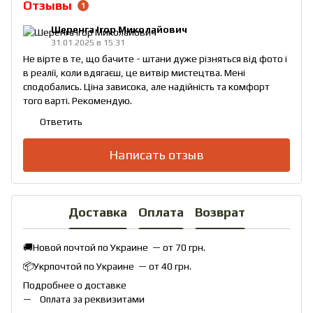
Отзывы
1
Шеренга Ігор Миколайович
31.01.2025 в 15:31
Не вірте в те, що бачите - штани дуже різняться від фото і
в реалії, коли вдягаєш, це витвір мистецтва. Мені
сподобались. Ціна зависока, але надійність та комфорт
того варті. Рекомендую.
Ответить
Написать отзыв
Доставка
Оплата
Возврат
🚚Новой почтой по Украине — от 70 грн.
📦Укрпочтой по Украине — от 40 грн.
Подробнее о доставке
Оплата за реквизитами