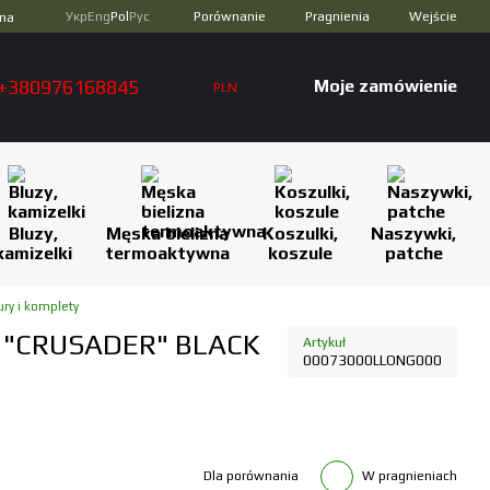
Porównanie
Укр
Eng
Pol
Рус
Pragnienia
Wejście
zna
+380976168845
Moje zamówienie
PLN
Bluzy,
Męska bielizna
Koszulki,
Naszywki,
kamizelki
termoaktywna
koszule
patche
ury i komplety
 "CRUSADER" BLACK
Artykuł
00073000LLONG000
Dla porównania
W pragnieniach