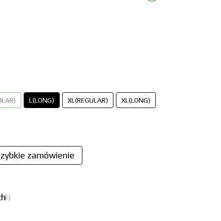
ULAR)
L(LONG)
XL(REGULAR)
XL(LONG)
zybkie zamówienie
NIE}