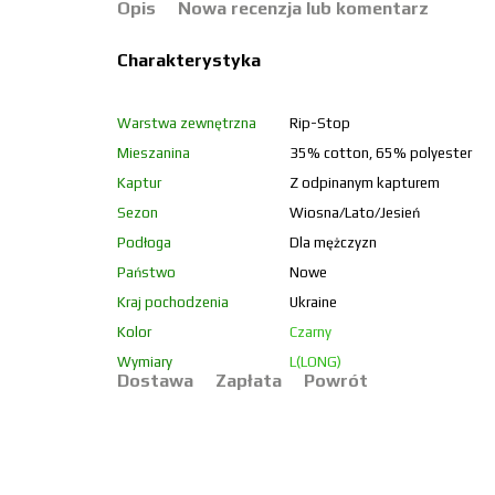
Opis
Nowa recenzja lub komentarz
Charakterystyka
Warstwa zewnętrzna
Rip-Stop
Mieszanina
35% cotton, 65% polyester
Kaptur
Z odpinanym kapturem
Sezon
Wiosna/Lato/Jesień
Podłoga
Dla mężczyzn
Państwo
Nowe
Kraj pochodzenia
Ukraine
Kolor
Czarny
Wymiary
L(LONG)
Dostawa
Zapłata
Powrót