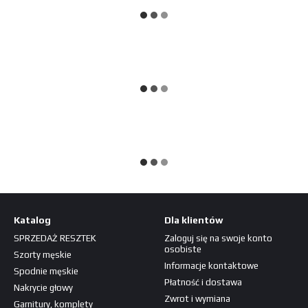
Katalog
Dla klientów
SPRZEDAŻ RESZTEK
Zaloguj się na swoje konto
osobiste
Szorty męskie
Informacje kontaktowe
Spodnie męskie
Płatność i dostawa
Nakrycie głowy
Zwrot i wymiana
Garnitury, komplety