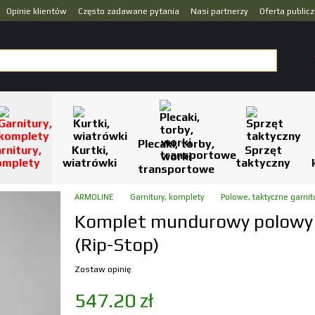
Opinie klientów
Często zadawane pytania
Nasi partnerzy
Oferta public
Plecaki, torby,
rnitury,
Kurtki,
Sprzęt
worki
omplety
wiatrówki
taktyczny
transportowe
ARMOLINE
Garnitury, komplety
Polowe, taktyczne garnit
Komplet mundurowy polowy
(Rip-Stop)
Zostaw opinię
547.20 zł