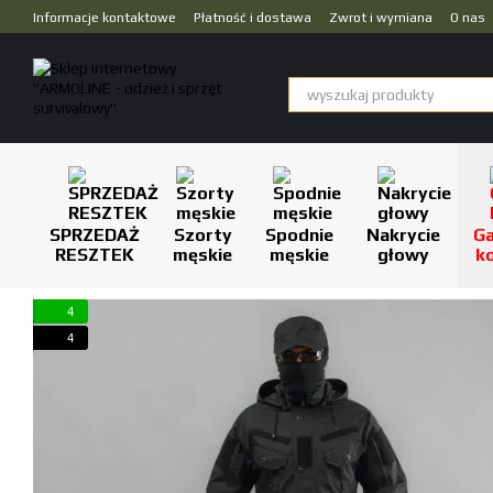
Przejdź do głównej treści
Informacje kontaktowe
Płatność i dostawa
Zwrot i wymiana
O nas
Dropshipping
SPRZEDAŻ
Szorty
Spodnie
Nakrycie
Ga
RESZTEK
męskie
męskie
głowy
k
4
4