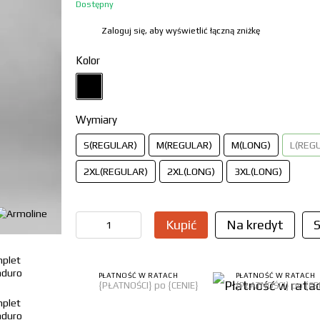
Dostępny
Zaloguj się, aby wyświetlić łączną zniżkę
%
Kolor
Wymiary
S(REGULAR)
M(REGULAR)
M(LONG)
L(REG
2XL(REGULAR)
2XL(LONG)
3XL(LONG)
Kupić
Na kredyt
S
PŁATNOŚĆ W RATACH
PŁATNOŚĆ W RATACH
{PŁATNOŚCI} po {CENIE}
{PŁATNOŚCI} po {CE