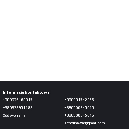
Informacje kontaktowe
+380976168845
+380934542355
+380938951188
+380500345015
+380500345015
Oddzwonienie
armolinewar@gmail.com