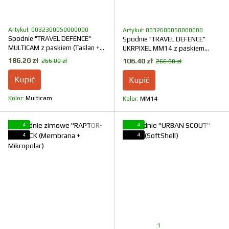
Artykuł: 00323000S0000000
Artykuł: 00326000S0000000
Spodnie "TRAVEL DEFENCE"
Spodnie "TRAVEL DEFENCE"
MULTICAM z paskiem (Taslan +
UKRPIXEL MM14 z paskiem
Mikropolar)
(Taslan + Mikropolar)
186.20 zł
106.40 zł
266.00 zł
266.00 zł
Kupić
Kupić
Kolor
Multicam
Kolor
ММ14
4
4
4
4
1