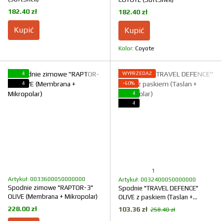
182.40 zł
182.40 zł
Kupić
Kupić
Kolor
Coyote
4
WYPRZEDAŻ
4
−60%
4
4
1
Artykuł: 00336000S0000000
Artykuł: 00324000S0000000
Spodnie zimowe "RAPTOR-3"
Spodnie "TRAVEL DEFENCE"
OLIVE (Membrana + Mikropolar)
OLIVE z paskiem (Taslan +
Mikropolar)
228.00 zł
103.36 zł
258.40 zł