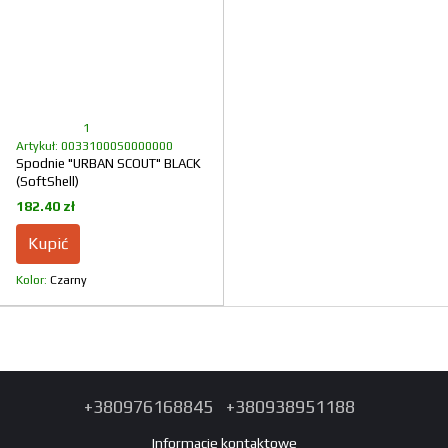
1
Artykuł: 00331000S0000000
Spodnie "URBAN SCOUT" BLACK
(SoftShell)
182.40 zł
Kupić
Kolor
Czarny
+380976168845
+380938951188
Informacje kontaktowe