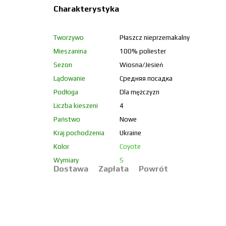
Charakterystyka
Tworzywo
Płaszcz nieprzemakalny
Mieszanina
100% poliester
Sezon
Wiosna/Jesień
Lądowanie
Средняя посадка
Podłoga
Dla mężczyzn
Liczba kieszeni
4
Państwo
Nowe
Kraj pochodzenia
Ukraine
Kolor
Coyote
Wymiary
S
Dostawa
Zapłata
Powrót