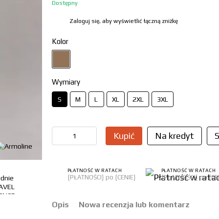
Dostępny
Zaloguj się, aby wyświetlić łączną zniżkę
%
Kolor
Wymiary
S
M
L
XL
2XL
3XL
Kupić
Na kredyt
S
PŁATNOŚĆ W RATACH
PŁATNOŚĆ W RATACH
{PŁATNOŚCI} po {CENIE}
{PŁATNOŚCI} po {CE
Opis
Nowa recenzja lub komentarz