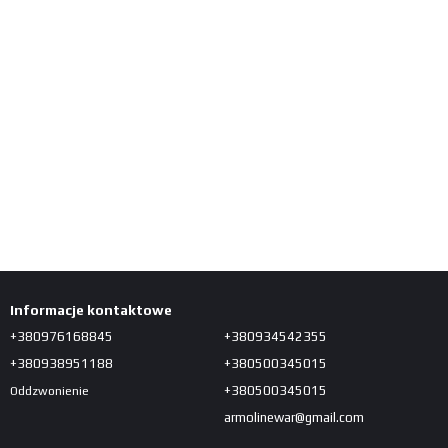
Informacje kontaktowe
+380976168845
+380934542355
+380938951188
+380500345015
+380500345015
Oddzwonienie
armolinewar@gmail.com