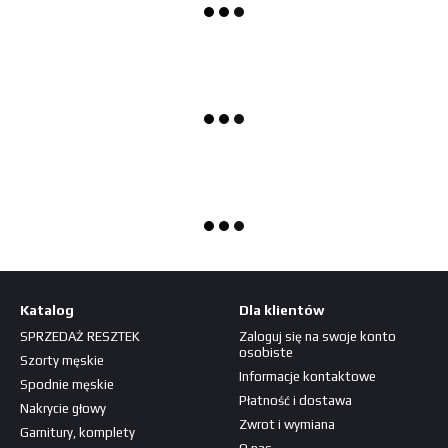
Katalog
Dla klientów
SPRZEDAŻ RESZTEK
Zaloguj się na swoje konto
osobiste
Szorty męskie
Informacje kontaktowe
Spodnie męskie
Płatność i dostawa
Nakrycie głowy
Zwrot i wymiana
Garnitury, komplety