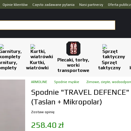
Opinie klientów
Często zadawane pytania
Nasi partnerzy
Oferta public
Plecaki, torby,
rnitury,
Kurtki,
Sprzęt
worki
omplety
wiatrówki
taktyczny
transportowe
ARMOLINE
Spodnie męskie
Zimowe, ciepłe, wodoodpor
Spodnie "TRAVEL DEFENCE" 
(Taslan + Mikropolar)
Zostaw opinię
258.40 zł