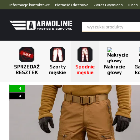
Przejdź do głównej treści
Informacje kontaktowe
Płatność i dostawa
Zwrot i wymiana
O nas
Dropshipping
SPRZEDAŻ
Szorty
Spodnie
Nakrycie
Ga
RESZTEK
męskie
męskie
głowy
k
4
4