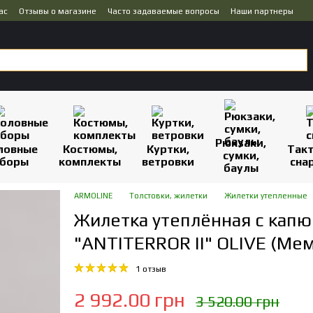
ас
Отзывы о магазине
Часто задаваемые вопросы
Наши партнеры
Рюкзаки,
ловные
Костюмы,
Куртки,
Так
сумки,
боры
комплекты
ветровки
сна
баулы
ARMOLINE
Толстовки, жилетки
Жилетки утепленные
Жилетка утеплённая с кап
"ANTITERROR II" OLIVE (Ме
1 отзыв
2 992.00 грн
3 520.00 грн