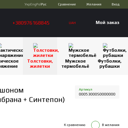
Сравнение
Укр
Eng
Pol
Рус
Желания
Вход
+380976168845
Мой заказ
UAH
тическое
Толстовки,
Мужское
Футболки,
ряжение
жилетки
термобельё
рубашки
юшоном
Артикул
00053000S0000000
мбрана + Синтепон)
К сравнению
В желания