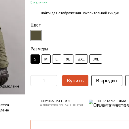
В наличии
Войти
для отображения накопительной скидки
%
Цвет
Размеры
S
M
L
XL
2XL
3XL
Купить
В кредит
ПОКУПКА ЧАСТЯМИ
ОПЛАТА ЧАСТЯМИ
4 платежа по 748.00 грн
4 платежа по 748