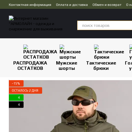
Перейти к основному контенту
Контактная информация
Оплата и доставка
Обмен и возврат
О н
Публичная оферта
Дропшиппинг
РАСПРОДАЖА
Мужские
Тактические
Го
ОСТАТКОВ
шорты
брюки
у
−15%
ОСТАЛОСЬ 2 ДНЯ
4
4