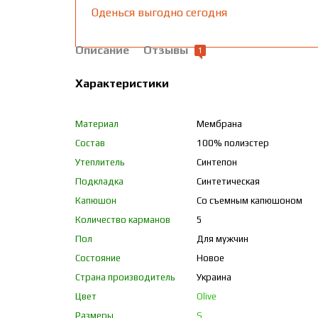
Оденься выгодно сегодня
Описание
Отзывы
1
Характеристики
Материал
Мембрана
Состав
100% полиэстер
Утеплитель
Синтепон
Подкладка
Синтетическая
Капюшон
Со съемным капюшоном
Количество карманов
5
Пол
Для мужчин
Состояние
Новое
Страна производитель
Украина
Цвет
Olive
Размеры
S