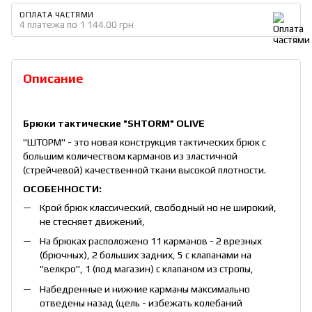
ОПЛАТА ЧАСТЯМИ
4 платежа по 1 144.00 грн
Описание
Брюки тактические "SHTORM" OLIVE
"ШТОРМ" - это новая конструкция тактических брюк с
большим количеством карманов из эластичной
(стрейчевой) качественной ткани высокой плотности.
ОСОБЕННОСТИ:
Крой брюк классический, свободный но не широкий,
не стесняет движений,
На брюках расположено 11 карманов - 2 врезных
(брючных), 2 больших задних, 5 с клапанами на
"велкро", 1 (под магазин) с клапаном из стропы,
Набедренные и нижние карманы максимально
отведены назад (цель - избежать колебаний