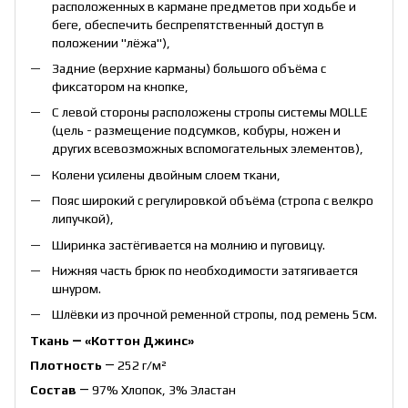
расположенных в кармане предметов при ходьбе и
беге, обеспечить беспрепятственный доступ в
положении "лёжа"),
Задние (верхние карманы) большого объёма с
фиксатором на кнопке,
С левой стороны расположены стропы системы MOLLE
(цель - размещение подсумков, кобуры, ножен и
других всевозможных вспомогательных элементов),
Колени усилены двойным слоем ткани,
Пояс широкий с регулировкой объёма (стропа с велкро
липучкой),
Ширинка застёгивается на молнию и пуговицу.
Нижняя часть брюк по необходимости затягивается
шнуром.
Шлёвки из прочной ременной стропы, под ремень 5см.
Ткань ― «Коттон Джинс»
Плотность
― 252 г/м²
Состав
― 97% Хлопок, 3% Эластан