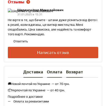
Отзывы
1
Шеренга Ігор Миколайович
31.01.2025 в 15:31
Не вірте в те, що бачите - штани дуже різняться від фото і
в реалії, коли вдягаєш, це витвір мистецтва. Мені
сподобались. Ціна зависока, але надійність та комфорт
того варті. Рекомендую.
Ответить
Написать отзыв
Доставка
Оплата
Возврат
🚚Новой почтой по Украине — от 70 грн.
📦Укрпочтой по Украине — от 40 грн.
Подробнее о доставке
Оплата за реквизитами