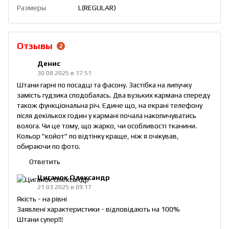
Размеры
L(REGULAR)
Отзывы
2
Денис
30.08.2025 в 17:51
Штани гарні по посадці та фасону. Застібка на липучку
замість гудзика сподобалась. Два вузьких кармана спереду
також функціональна річ. Єдине що, на екрані телефону
після декількох годин у кармані почала накопичуватись
волога. Чи це тому, що жарко, чи особливості тканини.
Кольор "койот" по відтінку краще, ніж я очікував,
обираючи по фото.
Ответить
Циганок Олександр
21.03.2025 в 09:17
Якість - на рівні
Заявлені характеристики - відповідають на 100%
Штани супер!!!