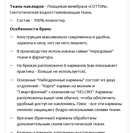
Ткань накладок
- Плащевая мембрана «COTTON».
Синтетическая водоотталкивающая ткань.
Состав - 100% полиэстер.
Особенности брюк:
Конструкция максимально современна и удобна,
заужена к низу, нет ни чего лишнего,
В производстве использованы самые "передовые"
ткани и фурнитура,
На брюках расположено 6 карманов (как показывает
практика - больше не используется),
Основные "Набедренные карманы" состоят из двух
отделений - "Карго" карман на молнии и
"Смартфонный" с клапаном на "VELСRO". Карманы
расположены выше чем обычно, чтобы обеспечить
удобный доступ не наклоняясь. Плюс - все эти карманы
неплохо защищают бедро несколькими слоями ткани.
Врезные (брючные) карманы обработаны
дополнительным слоем синтетической ткани.
Клапаны карманов дополнены выступающими